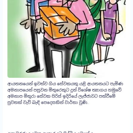
ආයතනයෙන් ඉවත්ව ගිය සේවකයකු යළි ආයතනයට පැමිණ
අමනාපයෙන් පසුවන මිතුරෙකුට දුන් විශේෂ ත්‍යාගය හමුවේ
අමනාප මිතුරා සේවක පිරිස් ඉදිරියේ ලැජ්ජාවට පත්වීමේ
පුවතක් වැව් බැඳි පෙදෙසකින් වාර්තා වුණි.