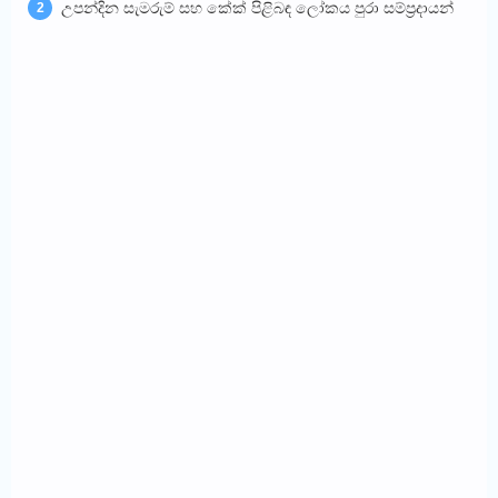
උපන්දින සැමරුම් සහ කේක් පිළිබඳ ලෝකය පුරා සම්ප්‍රදායන්
2