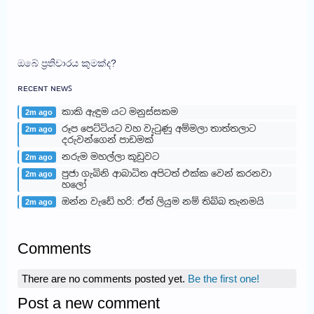
ඔබේ ප්‍රතිචාරය කුමක්ද?
ʀᴇᴄᴇɴᴛ ɴᴇᴡꜱ
කාකි ඇඳුම යට මනුස්සකම
2m ago
රූප පෙට්ටියට වහ වැටුණු අම්මලා තාත්තලාට
2m ago
දරුවන්ගෙන් පාඩමක්
නරුම මහල්ලා කූඩුවට
2m ago
පුජා ගැබිනි ආබාධිත අපිටත් එක්ක වෙන් කරනවා
2m ago
හලෝ
ඔන්න වැඩේ හරි: ඒත් ලියුම නම් තිබ්බ තැනමයි
2m ago
Comments
There are no comments posted yet.
Be the first one!
Post a new comment