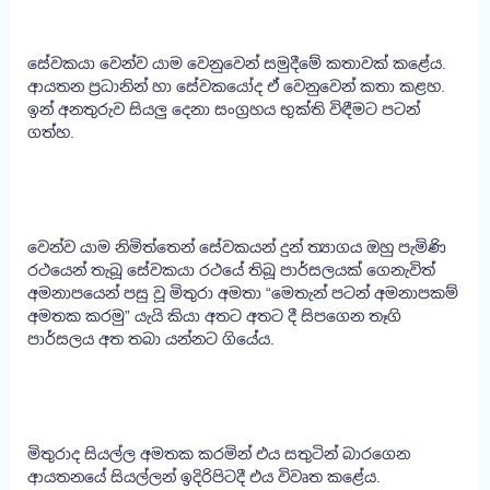
සේවකයා වෙන්ව යාම වෙනුවෙන් සමුදීමේ කතාවක් කළේය.
ආයතන ප්‍රධානින් හා සේවකයෝද ඒ වෙනුවෙන් කතා කළහ.
ඉන් අනතුරුව සියලු දෙනා සංග්‍රහය භුක්ති විඳීමට පටන්
ගත්හ.
වෙන්ව යාම නිමිත්තෙන් සේවකයන් දුන් ත්‍යාගය ඔහු පැමිණි
රථයෙන් තැබූ සේවකයා රථයේ තිබූ පාර්සලයක් ගෙනැවිත්
අමනාපයෙන් පසු වූ මිතුරා අමතා “මෙතැන් පටන් අමනාපකම්
අමතක කරමු” යැයි කියා අතට අතට දී සිපගෙන තෑගි
පාර්සලය අත තබා යන්නට ගියේය.
මිතුරාද සියල්ල අමතක කරමින් එය සතුටින් බාරගෙන
ආයතනයේ සියල්ලන් ඉදිරිපිටදී එය විවෘත කළේය.