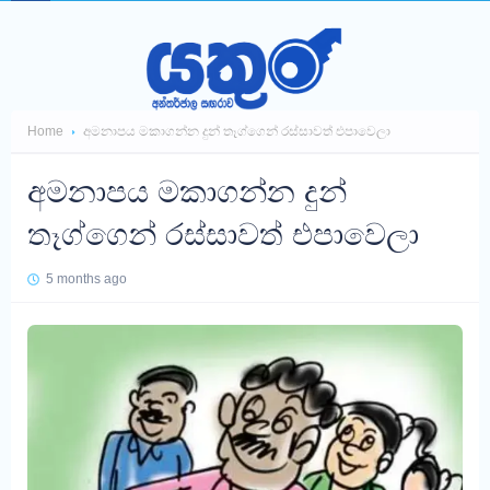
Home
අමනාපය මකාගන්න දුන් තෑග්ගෙන් රස්සාවත් එපාවෙලා
අමනාපය මකාගන්න දුන්
තෑග්ගෙන් රස්සාවත් එපාවෙලා
5 months ago