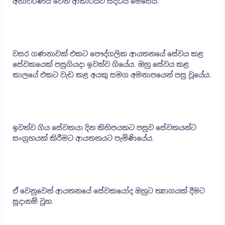
අනාවරණය වෙන ආකාරයට සිද්ධිය මෙසේය.
වසර ගණනාවක් එකට පෞද්ගලික ආයතනයේ සේවය කළ
සේවකයෙක් පසුගියදා ඉවත්ව ගියේය. ඔහු සේවය කළ
කාලයේ එකට වැඩ කළ අයකු සමග අමනාපයෙන් පසු වූයේය.
ඉවත්ව ගිය සේවකයා දින කිහිපයකට පසුව සේවකයන්ට
සංග්‍රහයක් කිරීමට ආයතනයට පැමිණියේය.
ඒ වෙනුවෙන් ආයතනයේ සේවකයෝද ඔහුට ත්‍යාගයක් දීමට
සූදානම් වූහ.