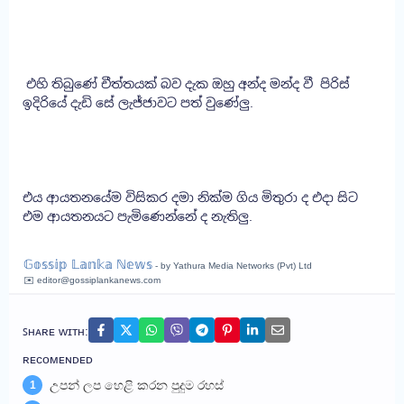
එහි තිබුණේ චීත්තයක් බව දැක ඔහු අන්ද මන්ද වී පිරිස්
ඉදිරියේ දැඩි සේ ලැජ්ජාවට පත් වුණේලු.
එය ආයතනයේම විසිකර දමා නික්ම ගිය මිතුරා ද එදා සිට
එම ආයතනයට පැමිණෙන්නේ ද නැතිලු.
𝔾𝕠𝕤𝕤𝕚𝕡 𝕃𝕒𝕟𝕜𝕒 ℕ𝕖𝕨𝕤
- by Yathura Media Networks (Pvt) Ltd
✉️ editor@gossiplankanews.com
ꜱʜᴀʀᴇ ᴡɪᴛʜ:
ʀᴇᴄᴏᴍᴇɴᴅᴇᴅ
උපන් ලප හෙළි කරන පුදුම රහස්
1