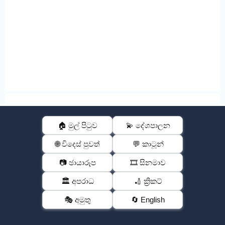
🏠 මුල් පිටුව
💫 දේශපාලන
🌐 විදෙස් පුවත්
💬 කාටූන්
📷 ඡායාරූප
🎞️ සිනමාව
🏛️ අපරාධ
🏏 ක්‍රිකට්
🎭 අමුතු
🔄 English