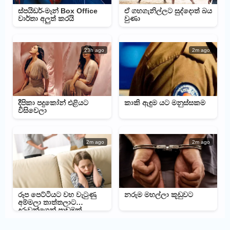
ස්පයිඩර්-මෑන් Box Office
ඒ ගහගැනිල්ලට සුද්දොත් බය
වාර්තා අලුත් කරයි
වුණා
23h ago
2m ago
දීපිකා පදුකෝන් එළියට
කාකි ඇඳුම යට මනුස්සකම
විසිවෙලා
2m ago
2m ago
රූප පෙට්ටියට වහ වැටුණු
නරුම මහල්ලා කූඩුවට
අම්මලා තාත්තලාට
දරුවන්ගෙන් පාඩමක්