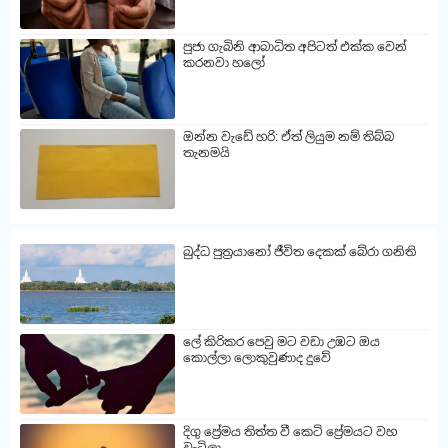
පුජා ගැබිනි ආබාධිත අපිටත් එක්ක වෙන්
කරනවා හලෝ
ඔන්න වැඩේ හරි: ඒත් ලියුම නම් තිබ්බ
තැනමයි
බුද්ධ පුත්‍රයානෝ ජීවිත දෙකක් බේරා ගනිති
ලේ කිරිකර පෙවු මට වඩා උඹට ඔය
කොල්ලා ලොකුවුණාද දුවේ
දිගු ප්‍රේමය තිත්ත වී කෙටි ප්‍රේමයට වහ
වැටිලා