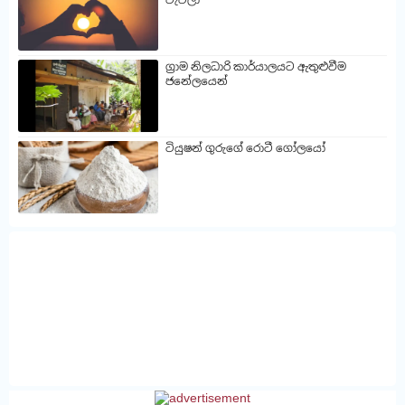
ග්‍රාම නිලධාරි කාර්යාලයට ඇතුළුවීම
ජනේලයෙන්
ටියුෂන් ගුරුගේ රොටී ගෝලයෝ