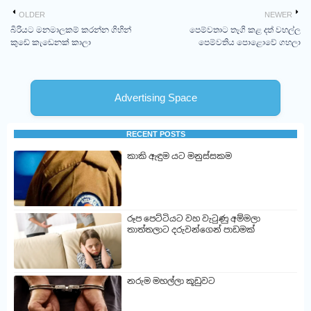
OLDER
NEWER
බිරියට මනමාලකම් කරන්න ගිහින්
පෙම්වතාට තෑගි කළ දත් වහල්ල
කුඩේ කැඩෙනක් කාලා
පෙම්වතිය පොළොවේ ගහලා
Advertising Space
RECENT POSTS
කාකි ඇඳුම යට මනුස්සකම
රූප පෙට්ටියට වහ වැටුණු අම්මලා
තාත්තලාට දරුවන්ගෙන් පාඩමක්
නරුම මහල්ලා කූඩුවට