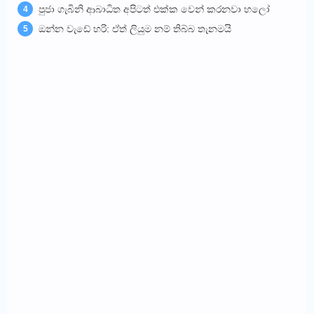
පුජා ගැබිනි ආබාධිත අපිටත් එක්ක වෙන් කරනවා හලෝ
4
ඔන්න වැඩේ හරි: ඒත් ලියුම නම් තිබ්බ තැනමයි
5