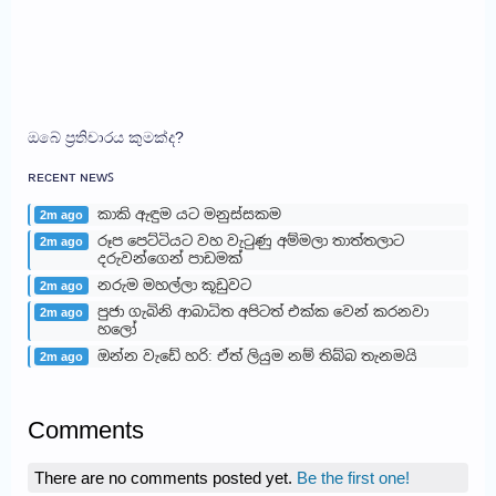
ඔබේ ප්‍රතිචාරය කුමක්ද?
ʀᴇᴄᴇɴᴛ ɴᴇᴡꜱ
කාකි ඇඳුම යට මනුස්සකම
2m ago
රූප පෙට්ටියට වහ වැටුණු අම්මලා තාත්තලාට
2m ago
දරුවන්ගෙන් පාඩමක්
නරුම මහල්ලා කූඩුවට
2m ago
පුජා ගැබිනි ආබාධිත අපිටත් එක්ක වෙන් කරනවා
2m ago
හලෝ
ඔන්න වැඩේ හරි: ඒත් ලියුම නම් තිබ්බ තැනමයි
2m ago
Comments
There are no comments posted yet.
Be the first one!