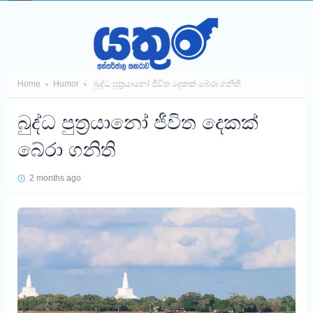
Home
Humor
බුද්ධ පුත්‍රයානෝ ජීවිත දෙකක් බේරා ගනිති
බුද්ධ පුත්‍රයානෝ ජීවිත දෙකක්
බේරා ගනිති
2 months ago