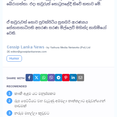
බේරාගත්තා. එදා කවුරුත් තොටුපළේදී කිවේ කතාව මේ.
ඒ කවුරුවත් නොව පුවක්පිටිය සුනගිරි ආරණ්‍යය
සේනාසනාධිපති අසරණ සරණ මිල්ල‍ෙව් මහින්ද නාහිමියෝ
වෙති.
𝔾𝕠𝕤𝕤𝕚𝕡 𝕃𝕒𝕟𝕜𝕒 ℕ𝕖𝕨𝕤
- by Yathura Media Networks (Pvt) Ltd
✉️ editor@gossiplankanews.com
Humor
ꜱʜᴀʀᴇ ᴡɪᴛʜ:
ʀᴇᴄᴏᴍᴇɴᴅᴇᴅ
කාකි ඇඳුම යට මනුස්සකම
1
රූප පෙට්ටියට වහ වැටුණු අම්මලා තාත්තලාට දරුවන්ගෙන්
2
පාඩමක්
නරුම මහල්ලා කූඩුවට
3