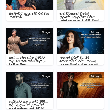
සිනමාවට අලුතින්ම එක්වන
කළු චරිතයක් වුණත්
‘කන්නගී’
නුරාන්ව හසුරුවන විදිහට
ප්‍රේක්ෂකයා කැමැතියි-විරාජ්
පෙරේරා
12h ago
14h ago
කෑම කන්න දක්ෂ වුණාට
‘ඉදයන් මුරලි’ දින 26
කෑම හදන්න දක්ෂ නැහැ -
පෙට්ටගම් වාර්තා: කායාදු
දිලුෂී හංසිකා
ලොහාර්ගේ දෙවන ඉහළම
ආදායම් ලැබූ චිත්‍රපටය බවට
පත්වෙයි
16h ago
18h ago
ඉන්දියාව තුළ කෝටි 300ක
ශුද්ධ ආදායමක් උපයමින්
අලුත් ඉතිහාසයක් ලිවීමට