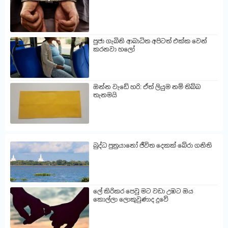
පුජා ගැබිනි ආබාධිත අපිටත් එක්ක වෙන්
කරනවා හලෝ
ඔන්න වැඩේ හරි: ඒත් ලියුම නම් තිබ්බ
තැනමයි
බුද්ධ පුත්‍රයානෝ ජීවිත දෙකක් බේරා ගනිති
ලේ කිරිකර පෙවු මට වඩා උඹට ඔය
කොල්ලා ලොකුවුණාද දුවේ