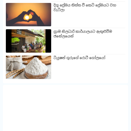
දිගු ප්‍රේමය තිත්ත වී කෙටි ප්‍රේමයට වහ
වැටිලා
ග්‍රාම නිලධාරි කාර්යාලයට ඇතුළුවීම
ජනේලයෙන්
ටියුෂන් ගුරුගේ රොටී ගෝලයෝ