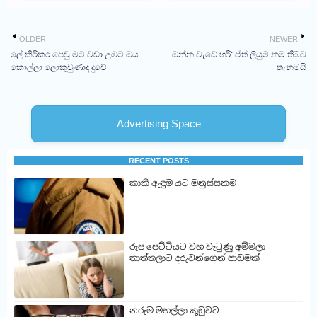
දේව්ගන්ට අවස්ථාවක්
OLDER
NEWER
ලේ කිරිකර පෙවු මට වඩා උඹට ඔය
ඔන්න වැඩේ හරි: ඒත් ලියුම නම් තිබ්බ
කොල්ලා ලොකුවුණාද දුවේ
තැනමයි
Advertising Space
RECENT POSTS
කාකි ඇඳුම යට මනුස්සකම
රූප පෙට්ටියට වහ වැටුණු අම්මලා
තාත්තලාට දරුවන්ගෙන් පාඩමක්
නරුම මහල්ලා කූඩුවට