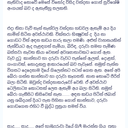
නැතිවාද නොවේ.මෙසේ විනෝද විසිද වන්දනා ගොස් සුවිශේෂි
අංගයක් බව ද ඇතැතීහු සලකති.
එදා තිසා වැව් තැන් තැන්වල වන්දනා හඩවල ඇතැම් අය දිය
නාමින් සිටින අවස්ථාවකි. චික්තරා භික්‍ෂුවක් ද දිය නා
ගොඩට විත් අඳන කඩය සාරු කලා පමණි. අළුත් වාහනයකින්
ජැන්ඩියට ඇද පැළඳගත් සැමියා, බිරිඳ, දරුවා සමඟ පැමිණ
බස්සවා නැවත කියා වෙනත් අවශ්‍යාතාවකට ගොස් ඇත.
වැව දුටු කාන්තාව හා දරුවා වැවට පැන්නේ ඇලක්, දොළක්,
ගංගාවක්, නොදැකපු ආකාරයෙන් බව පැවැසේ. නමුත් පැන්න
විගසට දෙදෙනාම දියේ ගිලෙන්නට පටන් ගෙන ඇත. අනේ අපි
බේරා ගන්න කාන්තාව හා දරුවා කෑගසති. නාන තොටේ පීරිස්
බලා සිටිති. ඔවුන්ද වන්දනාකරුවෝ වෙති. ඒ අවස්ථාව
ටෙලිනාට්‍ය කොටසක් ලෙස ඇතැම් අය බලා සිටිති. නමුත්
බේරා ගැනීසිට කිසිවෙක් නැත....... අඳන කඩය පිටින් ජබාස්
යනු ශබ්දයන් දියට පැන පිහිනා ගොස් කාන්තාව, දරුවා
ගොඩගෙන එහිට වී බුද්ධ පුත්‍රයා සමත් විය.
සාදු..... සාදූ..... අපේ හාමුදුරුවා දියේ ගිලී මැරන්න ගිය පුතා