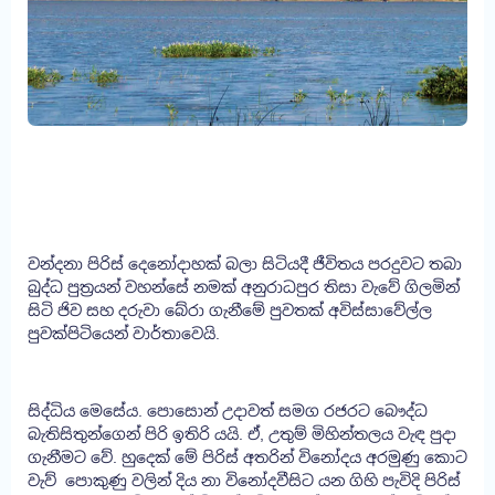
වන්දනා පිරිස් දෙනෝදාහක් බලා සිටියදී ජීවිතය පරදුවට තබා
බුද්ධ පුත්‍රයන් වහන්සේ නමක් අනුරාධපුර තිසා වැවේ ගිලමින්
සිටි ජිව සහ දරුවා බේරා ගැනීමේ පුවතක් අවිස්සාවේල්ල
පුවක්පිටියෙන් වාර්තාවෙයි.
සිද්ධිය මෙසේය. පොසොන් උදාවත් සමග රජරට බෞද්ධ
බැතිසිතුන්ගෙන් පිරි ඉතිරි යයි. ඒ, උතුම් මිහින්තලය වැඳ පුදා
ගැනීමට වේ. හුදෙක් මේ පිරිස් අතරින් විනෝදය අරමුණු කොට
වැව් පොකුණු වලින් දිය නා විනෝදවීසිට යන ගිහි පැවිදි පිරිස්