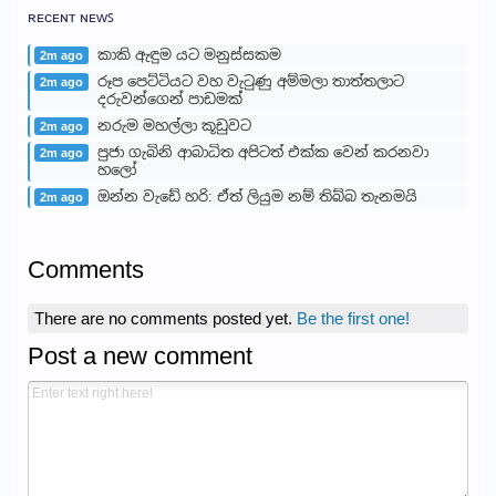
ʀᴇᴄᴇɴᴛ ɴᴇᴡꜱ
කාකි ඇඳුම යට මනුස්සකම
2m ago
රූප පෙට්ටියට වහ වැටුණු අම්මලා තාත්තලාට
2m ago
දරුවන්ගෙන් පාඩමක්
නරුම මහල්ලා කූඩුවට
2m ago
පුජා ගැබිනි ආබාධිත අපිටත් එක්ක වෙන් කරනවා
2m ago
හලෝ
ඔන්න වැඩේ හරි: ඒත් ලියුම නම් තිබ්බ තැනමයි
2m ago
Comments
There are no comments posted yet.
Be the first one!
Post a new comment