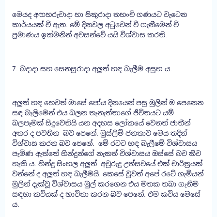
මෙයද අඟහරුවාදා හා සිකුරාදා තහංචි ගණයට වැටෙන
කාර්යයක් වී ඇත. මේ දිනවල අටුවෙන් වී ගැනීමෙන් වී
ප්‍රමාණය ඉක්මනින් අවසන්වේ යයි විශ්වාස කරති.
7. බදාදා සහ සෙනසුරාදා අලුත් හඳ බැලීම අසුභ ය.
අලුත් හඳ හෙවත් මාසේ පෝය දිනයෙන් පසු මුලින් ම පෙනෙන
සඳ බැලීමෙන් එය බලන තැනැත්තාගේ ජීවිතයට යම්
බලපෑමක් සිදුවෙතියි යන අදහස ලෝකයේ වෙනත් ජාතීන්
අතර ද පවතින බව පෙනේ. මුස්ලිම් ජනතාව මෙය තදින්
විශ්වාස කරන බව පෙනේ. මේ රටට හඳ බැලීමේ විශ්වාසය
පැමිණ ඇත්තේ හින්දුන්ගේ නැකත් විශ්වාසය ඔස්සේ බව කිව
හැකි ය. හින්දු සිංහල අලුත් අවුරුදු උත්සවයේ එක් චාරිත්‍රයක්
වන්නේ ද අලුත් හඳ බැලීමයි. කෙසේ වුවත් අපේ රටේ ගැමියන්
මුලින් දැක්වූ විශ්වාසය මුල් කරගෙන එය මතක තබා ගැනීම
සඳහා කවියක් ද භාවිතා කරන බව පෙනේ. එම කවිය මෙසේ
ය.