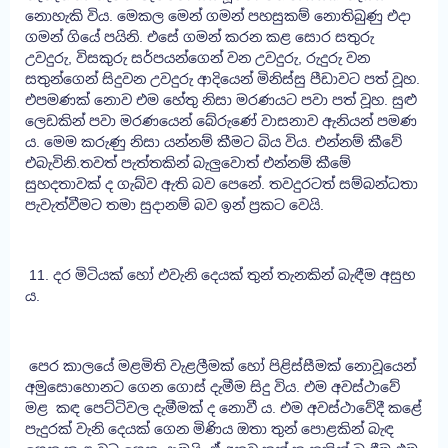
නොහැකි විය. මෙකල මෙන් ගමන් පහසුකම් නොතිබුණු එදා
ගමන් ගියේ පයිනි. එසේ ගමන් කරන කළ සොර සතුරු
උවදුරු, විසකුරු සර්පයන්ගෙන් වන උවදුරු, රුදුරු වන
සතුන්ගෙන් සිදුවන උවදුරු ආදියෙන් මිනිස්සු පීඩාවට පත් වූහ.
එපමණක් නොව එම හේතු නිසා මරණයට පවා පත් වූහ. සුළු
ලෙඩකින් පවා මරණයෙන් බේරුණේ වාසනාව ඇනියන් පමණ
ය. මෙම කරුණු නිසා යන්නම් කීමට බිය විය. එන්නම් කීවේ
එබැවිනි.තවත් පැත්තකින් බැලුවොත් එන්නම් කීමේ
සුහදතාවක් ද ගැබ්ව ඇති බව පෙනේ. තවදුරටත් සම්බන්ධතා
පැවැත්වීමට තමා සුදානම් බව ඉන් ප්‍රකට වෙයි.
11. දර මිටියක් හෝ එවැනි දෙයක් තුන් තැනකින් බැඳීම අසුභ
ය.
පෙර කාලයේ මළමිති වැළලීමක් හෝ පිළිස්සීමක් නොවූයෙන්
අමුසොහොනට ගෙන ගොස් දැමීම සිදු විය. එම අවස්ථාවේ
මළ කඳ පෙට්ටිවල දැමීමක් ද නොවී ය. එම අවස්ථාවේදී කළේ
පැදුරක් වැනි දෙයක් ගෙන මිණිය ඔතා තුන් පොළකින් බැඳ