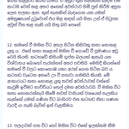
ගෙන කැළෑවට ගෙන යාමයි. ඒ අනුව තුන් තැනකින් බැඳීම එම
කාටම වෙන් කළ අතර අනෙක් අවස්ථාව හිමි පුස් කිරීම අසුභ
ලෙස සලකා ඇත. තුන් තැනකින් බැඳගෙන යන යමක්
අමනුෂ්‍යයන් දුටුවොත් එය මළ කඳක් යයි සිතා උන් ඒ පිටුපස
අවුත් වින කළ හැකි යයි සිතු බව පෙනේ.
12. කමතේ වී මනින විට අසල සිටින කිසිවකු කතා නොකළ
යුතු ය. එසේ කතා කළොත් මනින වී ගොඩේ වී ප්‍රමාණය අඩු
වෙයි කියති. කටහඩේ කිසියම් ගුප්ත බලයක් ඇතැයි යන
විශ්වාසය බොහෝ පැරැන්නන් අතර පවතියි. මෙහිදී කියන්නේ
කමතේ වී වලට කොහොඹ යකා අරක් ගෙන සිටින බව ය.
කටහඩ වැටෙන අතරේ ඌ වී සඟවා ගනිතියි කියති. මේ
ආකාරයට කතා නොකළ යුතු තවත් අවස්ථාවක් වන්නේ
කැවුම් ඉවීමට තාච්චියට තෙල් දමන අවස්ථාවයි. වී මනින විට
කතා නොකරන්නැයි කීමේ තවත් වාසියක් වශයෙන් සැලකිය
හැක්කේ යමක් ගණින විට බාහිරව එන කටහඩ නිසා ගණන
වැරදී යා හැකි බැවින් ඉන් වැළකීමය.
13. පලදාවක් ගත විට හෝ මනින විට එකේ ඉලක්කම කීම