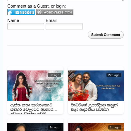
Comment as a Guest, or login:
Name
Email
Submit Comment
8h ago
22h ago
ඇත්ත කතා කරනකොට
මාධවීගේ උපන්දියදා කසුන්
සමහර වෙලාවට අපහාස
තැබු ආදරණීය සටහන
අවලාද විඳින්න වෙයි –
මහේෂිගෙන් සටහනක්
1d ago
1d ago