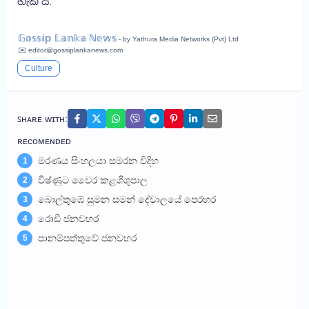
හැකි ය.
𝔾𝕠𝕤𝕤𝕚𝕡 𝕃𝕒𝕟𝕜𝕒 ℕ𝕖𝕨𝕤
- by Yathura Media Networks (Pvt) Ltd
✉️ editor@gossiplankanews.com
Culture
ꜱʜᴀʀᴇ ᴡɪᴛʜ:
ʀᴇᴄᴏᴍᴇɴᴅᴇᴅ
මරණය සිංහලයා සමරන විදිහ
1
විෂ්ණුට වෛර කළශිශුපාල
2
බොල්තුඹේ සුමන සමන් දේවාලයේ පෙරහර
3
රොඩී ජනවහර
4
පානම්පත්තුවේ ජනවහර
5