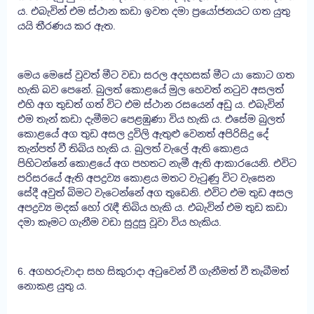
ය. එබැවින් එම ස්ථාන කඩා ඉවත දමා ප්‍රයෝජනයට ගත යුතු
යයි තීරණය කර ඇත.
මෙය මෙසේ වුවත් මීට වඩා සරල අදහසක් මීට යා කොට ගත
හැකි බව පෙනේ. බුලත් කොළයේ මුල හෙවත් නටුව අසලත්
එහි අග තුඩත් ගත් විට එම ස්ථාන රසයෙන් අඩු ය. එබැවින්
එම තැන් කඩා දැමීමට පෙළඹුණා විය හැකි ය. එසේම බුලත්
කොළයේ අග තුඩ අසල දුවිලි ඇතුළු වෙනත් අපිරිසිදු දේ
තැන්පත් වී තිබිය හැකි ය. බුලත් වැලේ ඇති කොළය
පිහිටන්නේ කොළයේ අග පහතට නැමී ඇති ආකාරයෙනි. එවිට
පරිසරයේ ඇති අපද්‍රව්‍ය කොළය මතට වැටුණු විට වැසෙන
සේදී අවුත් බිමට වැටෙන්නේ අග තුඩෙනි. එවිට එම තුඩ අසල
අපද්‍රව්‍ය මදක් හෝ රැඳී තිබිය හැකි ය. එබැවින් එම තුඩ කඩා
දමා කෑමට ගැනීම වඩා සුදුසු වූවා විය හැකිය.
6. අගහරුවාදා සහ සිකුරාදා අටුවෙන් වී ගැනීමත් වී තැබීමත්
නොකළ යුතු ය.