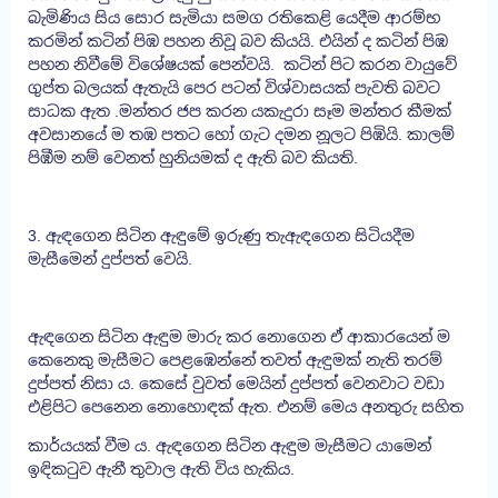
බැමිණිය සිය සොර සැමියා සමග රතිකෙළි යෙදීම ආරම්භ
කරමින් කටින් පිඹ පහන නිවූ බව කියයි. එයින් ද කටින් පිඹ
පහන නිවීමේ විශේෂයක් පෙන්වයි. කටින් පිට කරන වායුවේ
ගුප්ත බලයක් ඇතැයි පෙර පටන් විශ්වාසයක් පැවති බවට
සාධක ඇත .මන්තර ජප කරන යකැදුරා සෑම මන්තර කීමක්
අවසානයේ ම තඹ පතට හෝ ගැට දමන නූලට පිඹියි. කාලම්
පිඹීම නම් වෙනත් හුනියමක් ද ඇති බව කියති.
3. ඇඳගෙන සිටින ඇඳුමේ ඉරුණු තැඇඳගෙන සිටියදීම
මැසීමෙන් දුප්පත් වෙයි.
ඇඳගෙන සිටින ඇඳුම මාරු කර නොගෙන ඒ ආකාරයෙන් ම
කෙනෙකු මැසීමට පෙළඹෙන්නේ තවත් ඇඳුමක් නැති තරම්
දුප්පත් නිසා ය. කෙසේ වුවත් මෙයින් දුප්පත් වෙනවාට වඩා
එළිපිට පෙනෙන නොහොඳක් ඇත. එනම් මෙය අනතුරු සහිත
කාර්යයක් වීම ය. ඇඳගෙන සිටින ඇඳුම මැසීමට යාමෙන්
ඉඳිකටුව ඇනී තුවාල ඇති විය හැකිය.