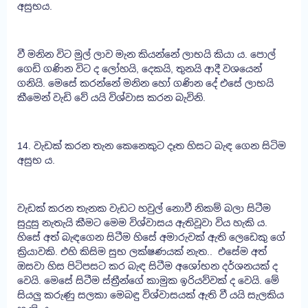
අසුභය.
වී මනින විට මුල් ලාව මැන කියන්නේ ලාභයි කියා ය. පොල්
ගෙඩි ගණින විට ද ලෝහයි, දෙකයි, තුනයි ආදී වශයෙන්
ගනියි. මෙසේ කරන්නේ මනින හෝ ගණින දේ එසේ ලාභයි
කීමෙන් වැඩි වේ යයි විශ්වාස කරන බැවිනි.
14. වැඩක් කරන තැන කෙනෙකුට දෑත හිසට බැඳ ගෙන සිටිම
අසුභ ය.
වැඩක් කරන තැනක වැඩට හවුල් නොවී නිකම් බලා සිටීම
සුදුසු නැතැයි කීමට මෙම විශ්වාසය ඇතිවූවා විය හැකි ය.
හිසේ අත් බැඳගෙන සිටීම හිසේ අමාරුවක් ඇති ලෙඩෙකු ගේ
ක්‍රියාවකි. එහි කිසිම සුභ ලක්ෂණයක් නැත.. එසේම අත්
ඔසවා හිස පිටිපසට කර බැඳ සිටීම අශෝභන දර්ශනයක් ද
වෙයි. මෙසේ සිටීම ස්ත්‍රීන්ගේ කාමුක ඉරියව්වක් ද වෙයි. මේ
සියලු කරුණු සලකා මෙබඳු විශ්වාසයක් ඇති වී යයි සැලකිය