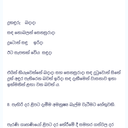
දුකඳුරු බදාදා
සඳ නොබලන් සෙනසුරාදා
දුටොත් සඳු ඉරිදා
ඊට සැපතක් වේය සඳුදා
එයින් කියැවෙන්නේ බදාදා සහ සෙනසුරාදා සඳ දුටුවොත් සිතේ
දුක් අඳුර පැතිරෙන බවත් ඉරිදා සඳ දැකීමෙන් වාසනාව ඉතා
ඉක්මනින් ළඟා වන බවත් ය.
8. පැඟිරි දර ළිපට දැමීම අමනුෂ්‍ය බැල්ම වැටීමට හේතුවකි.
පැරණි ගෘහණියෝ ළිපට දර තේරීමේ දී සමහර ගස්වල දර