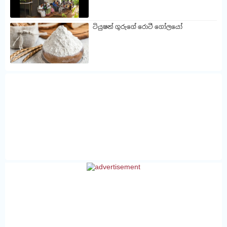
ටියුෂන් ගුරුගේ රොටී ගෝලයෝ