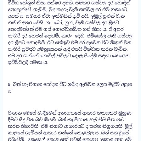
විවිධ හේතූන් නිසා අක්ෂර දමති. සමහර ගස්වල දර හොඳින්
නොදැක්වේ. ගැඩුඹ, මුදු කදුරු වැනි ගස්වල දර එම ගණයට
අයත් ය. සමහර ඒවා ඉක්මනින් දැවී යයි. ඉඹුල් පුළුන් වැනි
ගස් ඒ අතර වෙයි. නා, බෝ, නුග, වැනි ගස්වල දර ළිපට
නොදමන්නේ එම ගස් ගෞරවාන්විත ගස් නිසා ය. ඒ අතර
පැඟිරි දර හෙවත් දොඩම්, නාරං, දෙහි, ජම්බෝල වැනි ගස්වල
දර ළිපට නොදමයි. ඊට හේතුව එම දර දැවෙන විට නිකුත් වන
පැඟිරි සුවඳට අමනුෂ්‍යයන් ඇදී එතියි විශ්වාස කරන බැවිනි.
එම දර ගන්නේ නොවිල් පවිලට දොල පිදේනි සඳහා කෙරෙන
ඉවීම්වලදී පමණ ය.
9. බත් කෑ පිගාන සෝදන විට ශබ්ද ඇතිවන ලෙස මැදීම අසුභ
ය.
පිඟාන මෙසේ මැඳීමෙන් අනාගතයේ ආහාර හිඟයකට මුහුණ
දීමට සිදු වන බව කියති. බත් කෑ පිඟාන හැඩවීම පිඟානට
කරන නිගාවකි. එම නිගාව ආහාරයට ද කරන නිග්‍රහයකි. මුල්
කාලයේ ගැමියන් ආහාර ගත්තේ කොළවල ය. බත් පත වූයේ
එබැවිනි. කෙසෙල් කොළ හෝ පුවක් කොළපු (කොළ පත) මේ