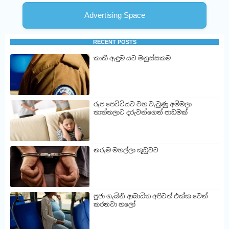
Advertising Space
RECENT POSTS
කාකි ඇඳුම යට මනුස්සකම
රූප පෙට්ටියට වහ වැටුණු අම්මලා
තාත්තලාට දරුවන්ගෙන් පාඩමක්
නරුම මහල්ලා කූඩුවට
පුජා ගැබිනි ආබාධිත අපිටත් එක්ක වෙන්
කරනවා හලෝ