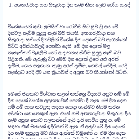
1. අගහරුවාදා සහ සිකුරාදා දින කෑම නිසා ලෙඩ රෝග සෑදේ
විශේෂයෙන් කුඩා ළමයින් හා රෝගීව සිට සුව වූ අය මේ
දිනවල නෑවීම සුදුසු නැති බව කියති. අඟහරුවාදා සහ
සිකුරාදා සතියේ දිනවලින් විශේෂ දින දෙකක් බව පැරැන්නෝ
විවිධ අවස්ථාවලදී පෙන්වා දෙති. මේ දින දෙකේ මළ
තැනැත්තන් වැළලීම හෝ ආදාහනය කිරිම සුදුසු නැති බව
පිළිගනී. මේ ඇරුණු විට මෙම දින දෙකේ ළිපේ අළු අරන්
දැමීම, ගෙය අතුගාන කුණු අරන් දැමීම, ගෙවල් සේදීම, රෙදි
නැන්දාට රෙදි දීම යන ක්‍රියාවන් ද අසුභ බව කියන්නෝ සිටිති.
මෙසේ ජනතාව විශ්වාස කළත් නක්ෂත්‍ර විද්‍යාව අනුව නම් මේ
දින දෙකේ විශේෂ අසුහතාවක් පෙන්වා දී නැත. මේ දින දෙක
යම් යම් සාහ කටයුතු සඳහා යොදා ගැනීමට නියම කරන
අවස්ථා කොතෙකුත් ඇත. එසේ නම් අඟහරුවාදා සිකුරාදා දිය
නෑම අසුභ කොට සලකන්නේ ඇයි දැයි සෙවිය යුතු ය. මේ
සඳහා එක් මතයක් ඉදිරිපත් වී ඇත. ඒ අනුව මේ දින දෙකේ
දිය නෑම නුසුදුසු බව කියා ඇත්තේ බමුණෝ ය. එම දින දෙක