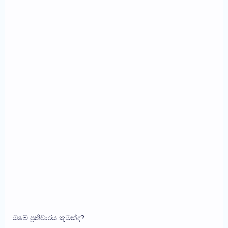
ඔබේ ප්‍රතිචාරය කුමක්ද?