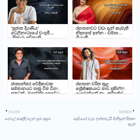
‘සුජාත දියණිය’
රඟපානවට වඩා දැන් කැමැති
ටෙලිනාට්‍යයේ චංගුමී
නිදහසේ ඉන්න - චම්පා
-සිතාරා පවිත්‍රානි
ශ්‍රියාණී
1d ago
1d ago
ජාත්‍යන්තර වේදිකාවක
රඟපාන චරිත තුළ
සම්මානයට පාත්‍ර වීම විශාල
ප්‍රේක්ෂකයාට මාව දකින්න
සතුටක් -මහේන්ද්‍ර පෙරේරා
ලැබෙන්නේ නෑ -අභිෂේක්
ප්‍රමුදිත
OLDER
NEWER
ගෙවල් සාදද්දී බලන සුබ අසුබ
දෙවියෝ වැඩ ඉන්නවැයි මිනිසුන් සිතන
තැන්