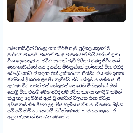
සැම්පත්වලින් පිරුණු ගත කිරීම සෑම පුද්ගලයකුගේ ම
ප්‍රාර්ථනාව වෙයි. එහෙත් එබඳු වාසනාවක් හිමි වන්නේ ඉතා
ටික දෙනෙකුට ය. එවිට අනෙක් වැඩි පිරිසට එබඳු ජීවිතයක්
නොලැබෙන්නේ ඇයි ද යන්න මිනිසුන්ගේ ප්‍රශ්නයක් විය. එහිදී
බෞද්ධයන්ට ඒ සඳහා එක් උත්තරයක් තිබිණි. එය නම් ඉහත
ජන්මයේ දී කරන ලද පිං නැතිවීම මීට හේතුව ය යන්න ය. ඒ
ඇරුණු විට තවත් එක් හේතුවක් කෙරෙහි මිනිසුන්ගේ සිත්
යොමු විය. එනම් මෙලොවදී තම ජීවිත කාලය තුළදී ම තමන්
කියූ කළ දේ මගින් ඇති වූ අභිචාර බලයක් නිසා එවැනි
අවාසනාවන්ත ජීවින උදා විය හැකිය යන්න ය. ඒ සඳහා ඔවුහු
යම් යම් කීම් හා කෙරුම් නිරීක්ෂණයට භාජනය කළහ. ඒ
අනුව බැසගත් නිගමන මෙසේ ය.