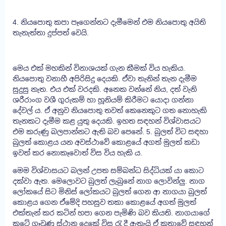
4. නියපොතු කපා පෑගෙන්නට දැමීමෙන් එම නියපොතු අයිති
තැනැත්තා දුප්පත් වෙයි.
මෙය එක් මහකින් විනාශයක් ගැන කීමක් විය හැකිය.
නියපොතු වනාහී අපිරිසිදු දෙයකි. ඒවා තැනින් තැන දැමීම
සුදුසු නැත. එය එක් වරදකි. අනෙක වන්නේ නිය, දත් වැනි
ශරීරාංග වශී ගුරුකම් හා හූනියම් කිරීමට යොදා ගන්නා
දේවල් ය. ඒ අනුව නියපොතු තවත් කෙනෙකුට ගත නොහැකි
තැනකට දැමීම කළ යුතු දෙයකි. ඉහත සඳහන් විශ්වාසයට
එම කරුණු බලපාන්නට ඇති බව පෙනේ. 5. බුලත් විට සඳහා
බුලත් කොළය යන අවස්ථාවේ කොළයේ අගත් මුලත් කඩා
ඉවත් කර නොකෑවොත් විස විය හැකි ය.
මෙම විශ්වාසයට බලන් උපත සම්බන්ධ සිද්ධියක් යා කොට
දක්වා ඇත. මෙලොවට බුලත් ලැබුනේ නාග ලොවින්ලු. නාග
ලෝකයේ සිට මිනිස් ලෝකයට බුලත් ගෙන ආ නාගයා බුලත්
කොළය ගෙන ඒමේදි පහසුව තකා කොළයේ අගත් මුලත්
එක්තැන් කර කටින් හපා ගෙන පැමිණි බව කියති. නාගයාගේ
කටේ ගෑවුණු ස්ථාන දෙකේ විස රැ දී ඇතැයි ඒ කතාවේ සඳහන්