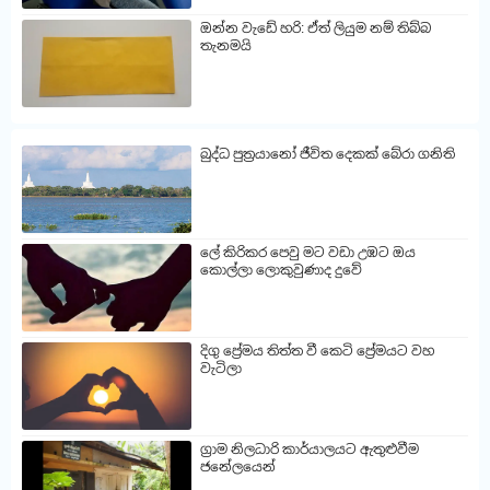
ඔන්න වැඩේ හරි: ඒත් ලියුම නම් තිබ්බ
තැනමයි
බුද්ධ පුත්‍රයානෝ ජීවිත දෙකක් බේරා ගනිති
ලේ කිරිකර පෙවු මට වඩා උඹට ඔය
කොල්ලා ලොකුවුණාද දුවේ
දිගු ප්‍රේමය තිත්ත වී කෙටි ප්‍රේමයට වහ
වැටිලා
ග්‍රාම නිලධාරි කාර්යාලයට ඇතුළුවීම
ජනේලයෙන්