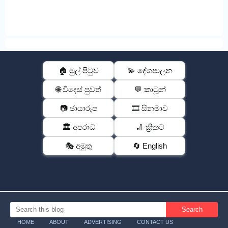
🏠 මුල් පිටුව
💫 දේශපාලන
🌐 විදෙස් පුවත්
💬 කාටූන්
📷 ඡායාරූප
🎞️ සිනමාව
🏛️ අපරාධ
🏏 ක්‍රිකට්
🎭 අමුතු
🔄 English
HOME
ABOUT
ADVERTISING
CONTACT US