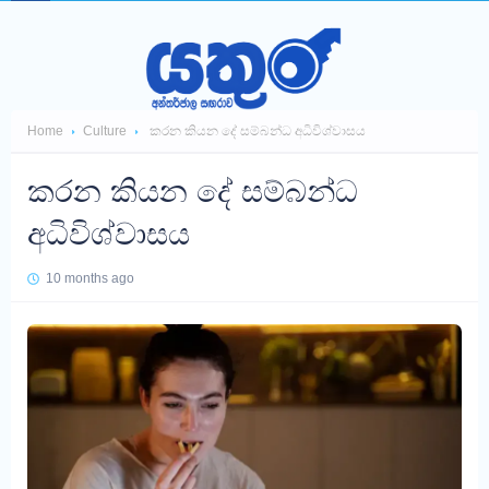
Home
Culture
කරන කියන දේ සම්බන්ධ අධිවිශ්වාසය
කරන කියන දේ සම්බන්ධ
අධිවිශ්වාසය
10 months ago