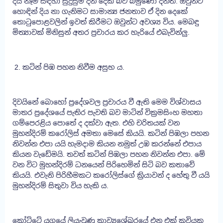
දිය නෑම සඳහා සුදුසුම දින දෙක බව බමුණෝ දනිති. ඔවුන්ට
හොඳින් දිය නා ගැනිමට සාමාන්‍ය ජනතාව ඒ දින දෙකේ
තොටුපොළවලින් ඉවත් කිරීමට ඔවුන්ට අවශ්‍ය විය. මෙබඳු
මිත්‍යාවක් මිනිසුන් අතර ප්‍රචාරය කර හැරියේ එබැවින්ලු.
2. කටින් පිඹ පහන නිවීම අසුභ ය.
දිවයිනේ බොහෝ ප්‍රදේශවල ප්‍රචාරය වී ඇති මෙම විශ්වාසය
මාතර ප්‍රදේශයේ පැතිර පැවති බව මාටින් වික්‍රමසිංහ මහතා
ගම්පෙරළිය පොතේ ද දක්වා ඇත. එහි චරිතයක් වන
මුහන්දිරම් කරෝලිස් අමතා මෙසේ කියයි. කටින් පිඹලා පහන
නිවන්න එපා යයි හැමදාම කියන නමුත් උඹ කරන්නේ එපාය
කියන වැඩේමයි. තවත් කටින් පිඹලා පහන නිවන්න එපා. මේ
වන විට මුහන්දිරම් ධනයෙන් පිරිහෙමින් සිටි බව කතාවේ
කියයි. එවැනි පිරිහීමකට කරෝලිස්ගේ ක්‍රියාවන් ද හේතු වී යයි
මුහන්දිරම් සිතුවා විය හැකි ය.
කෝට්ටේ යුගයේ ලියැවුණු කාව්‍යශේඛරයේ එන එක් කවියක