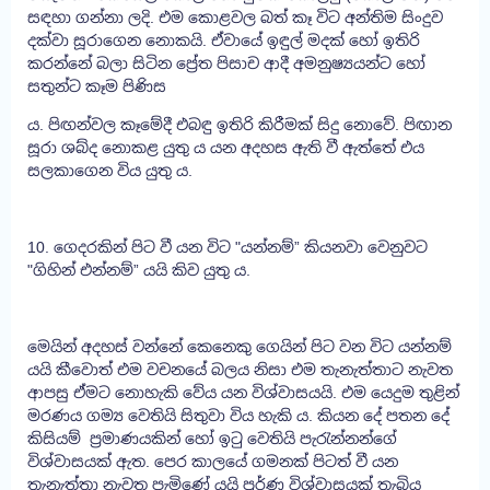
සඳහා ගන්නා ලදි. එම කොළවල බත් කෑ විට අන්තිම සිංදුව
දක්වා සූරාගෙන නොකයි. ඒවායේ ඉඳුල් මදක් හෝ ඉතිරි
කරන්නේ බලා සිටින ප්‍රේත පිසාච ආදී අමනුෂ්‍යයන්ට හෝ
සතුන්ට කෑම පිණිස
ය. පිඟන්වල කෑමේදී එබඳු ඉතිරි කිරීමක් සිදු නොවේ. පිඟාන
සූරා ශබ්ද නොකළ යුතු ය යන අදහස ඇති වී ඇත්තේ එය
සලකාගෙන විය යුතු ය.
10. ගෙදරකින් පිට වී යන විට "යන්නම්” කියනවා වෙනුවට
"ගිහින් එන්නම්” යයි කිව යුතු ය.
මෙයින් අදහස් වන්නේ කෙනෙකු ගෙයින් පිට වන විට යන්නම්
යයි කීවොත් එම වචනයේ බලය නිසා එම තැනැත්තාට නැවත
ආපසු ඒමට නොහැකි වේය යන විශ්වාසයයි. එම යෙදුම තුළින්
මරණය ගම්‍ය වෙතියි සිතුවා විය හැකි ය. කියන දේ පතන දේ
කිසියම් ප්‍රමාණයකින් හෝ ඉටු වෙතියි පැරැන්නන්ගේ
විශ්වාසයක් ඇත. පෙර කාලයේ ගමනක් පිටත් වී යන
තැනැත්තා නැවත පැමිණේ යයි පූර්ණ විශ්වාසයක් තැබිය