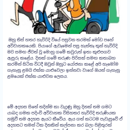
ඔහු තිස් හතර හැවිරිදි වියේ පසුවන තරමක් මෝඩ පහේ
අවිවාහකයෙකි. පියාගේ ඇවෑමෙන් පසු හැත්තෑ තුන් හැවිරිදි
මව සමඟ ජීවත් වූ මොහු ගමේ කවුරුත් ඉතා කුළුපගව
ඇසුරු කළේය. දිනක් ගමේ තරුණ පිරිසක් සමඟ කතාබහ
කරමින් සිටින විටදී ඔවුන් ඔහුට යෝජනා කළේ අපි හැමෝම
ගැහැනු ළමයි එක්ක යාළුවෙලා ඉන්නවා වාගේ ඔයත් ගැහැනු
ළමයෙක් එක්ක යාළුවන ලෙසය.
මේ අදහස සිතේ තදින්ම කා වැදුණු ඔහු දිනක් තම ගමට
යාබද ගමක පදිංචි අවිවාහක විසිහතර හැවිරිදි තරුණියක
හමුවී තම අදහස ඇයට කීවේය. ඇය ගත් කටටම පැවැසුවේ ඒ
අදහසට තමන් ටික දිනකින් කල්පනා කර බලා පිළිතුරක්