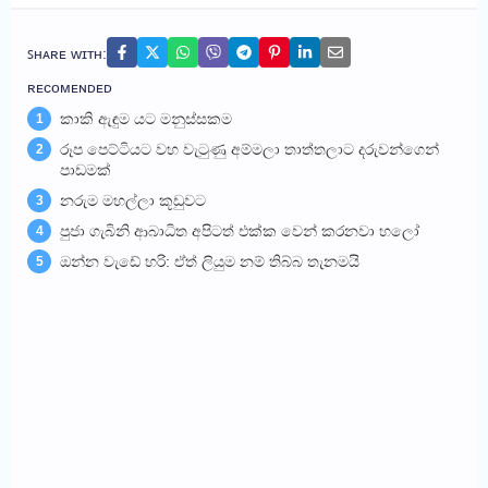
ꜱʜᴀʀᴇ ᴡɪᴛʜ:
ʀᴇᴄᴏᴍᴇɴᴅᴇᴅ
කාකි ඇඳුම යට මනුස්සකම
1
රූප පෙට්ටියට වහ වැටුණු අම්මලා තාත්තලාට දරුවන්ගෙන්
2
පාඩමක්
නරුම මහල්ලා කූඩුවට
3
පුජා ගැබිනි ආබාධිත අපිටත් එක්ක වෙන් කරනවා හලෝ
4
ඔන්න වැඩේ හරි: ඒත් ලියුම නම් තිබ්බ තැනමයි
5