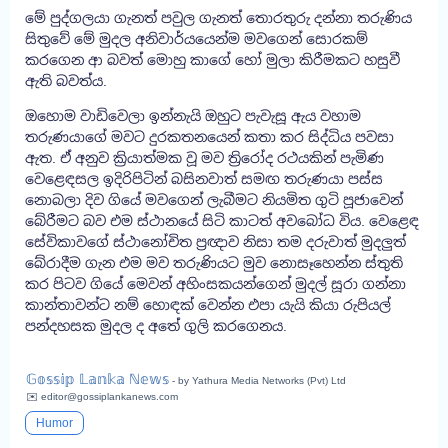
මේ පුද්ගලයා ගැනත් පවුල ගැනත් තොරතුරු දන්නා තරුණිය
සිතුවේ මේ මුදල අනිවාර්යයෙන්ම මවගෙන් සොරකම්
කරගෙන ආ බවත් මොහු කාගේ හෝ මුලා කිරීමකට හසුවී
ඇති බවත්ය.
ඔහොම වාඩිවෙලා ඉන්නැයි ඔහුට පැවැසූ ඇය වහාම
තරුණයාගේ මවට දුරකතනයෙන් කතා කර සිද්ධිය පවසා
ඇත. ඒ අනුව ක්‍රියාත්මක වූ මව ත්‍රිරෝද රථයකින් පැමිණ
වෙළෙඳසල ඉදිරිපිටින් බසිනවාත් සමඟ තරුණයා පස්ස
නොබලා දිව ගියේ මවගෙන් ලැබීමට නියමිත ගුටි පූජාවෙන්
බේරීමට බව එම ස්ථානයේ සිටි කාටත් අවබෝධ විය. වෙළෙඳ
සේවිකාවගේ ස්ථානෝචිත ප්‍රඥාව නිසා තම දරුවාත් මුදලුත්
බේරාදීම ගැන එම මව තරුණියට මුව නොසෑහෙන්න ස්තුති
කර පිටව ගියේ මෙවන් අහිංසකයන්ගෙන් මුදල් සූරා ගන්නා
කාන්තාවන්ට නම් හොඳක් වෙන්න එපා යැයි කියා රුපියල්
පන්දහසක මුදල ද අතේ ගුලි කරගෙනය.
𝔾𝕠𝕤𝕤𝕚𝕡 𝕃𝕒𝕟𝕜𝕒 ℕ𝕖𝕨𝕤
- by Yathura Media Networks (Pvt) Ltd
✉️ editor@gossiplankanews.com
Humor