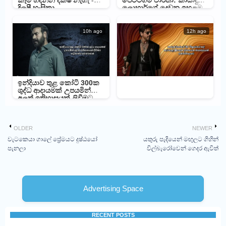
කෑම හදන්න දක්ෂ නැහැ -
පෙට්ටගම් වාර්තා: කායාදු
දිලුෂී හංසිකා
ලොහාර්ගේ දෙවන ඉහළම
ආදායම් ලැබූ චිත්‍රපටය බවට
පත්වෙයි
10h ago
12h ago
ඉන්දියාව තුළ කෝටි 300ක
ශුද්ධ ආදායමක් උපයමින්
අලුත් ඉතිහාසයක් ලිවීමට
දේව්ගන්ට අවස්ථාවක්
OLDER
NEWER
වැටකෙයා ගාලේ ප්‍රේමයට දුෂ්ඨයෝ
යතුරු පැදියෙන් මඟුලට ගිහින්
පැනලා
විල්බැරෝවෙන් ගෙදර ඇවිත්
Advertising Space
RECENT POSTS