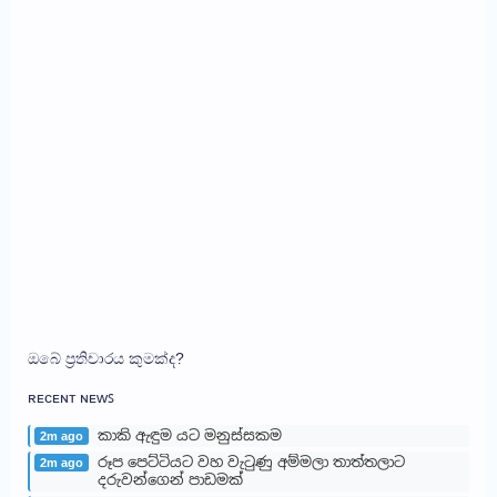
ඔබේ ප්‍රතිචාරය කුමක්ද?
ʀᴇᴄᴇɴᴛ ɴᴇᴡꜱ
කාකි ඇඳුම යට මනුස්සකම
2m ago
රූප පෙට්ටියට වහ වැටුණු අම්මලා තාත්තලාට
2m ago
දරුවන්ගෙන් පාඩමක්