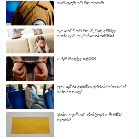
කාකි ඇඳුම යට මනුස්සකම
රූප පෙට්ටියට වහ වැටුණු අම්මලා
තාත්තලාට දරුවන්ගෙන් පාඩමක්
නරුම මහල්ලා කූඩුවට
පුජා ගැබිනි ආබාධිත අපිටත් එක්ක වෙන්
කරනවා හලෝ
ඔන්න වැඩේ හරි: ඒත් ලියුම නම් තිබ්බ
තැනමයි