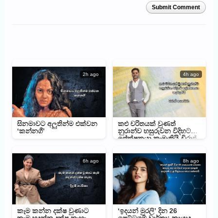
Submit Comment
2h ago
4h ago
සිනමාවට අලුතින්ම එක්වන
කළු චරිතයක් වුණත්
‘කන්නගී’
නුරාන්ව හසුරුවන විදිහට
ප්‍රේක්ෂකයා කැමැතියි-විරාජ්
පෙරේරා
6h ago
8h ago
කෑම කන්න දක්ෂ වුණාට
‘ඉදයන් මුරලි’ දින 26