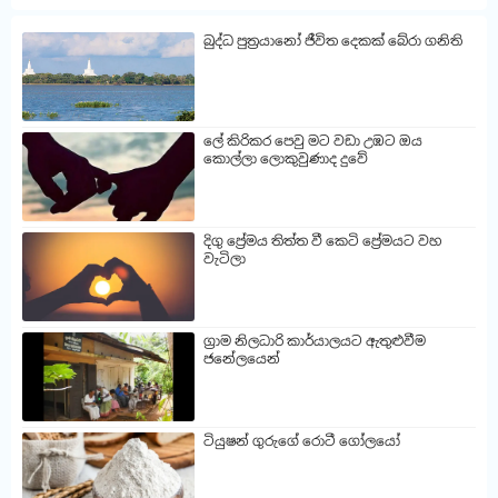
බුද්ධ පුත්‍රයානෝ ජීවිත දෙකක් බේරා ගනිති
ලේ කිරිකර පෙවු මට වඩා උඹට ඔය
කොල්ලා ලොකුවුණාද දුවේ
දිගු ප්‍රේමය තිත්ත වී කෙටි ප්‍රේමයට වහ
වැටිලා
ග්‍රාම නිලධාරි කාර්යාලයට ඇතුළුවීම
ජනේලයෙන්
ටියුෂන් ගුරුගේ රොටී ගෝලයෝ