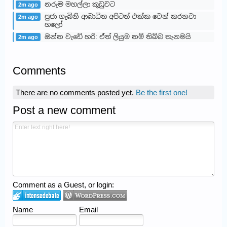
නරුම මහල්ලා කූඩුවට
2m ago
පුජා ගැබිනි ආබාධිත අපිටත් එක්ක වෙන් කරනවා
2m ago
හලෝ
ඔන්න වැඩේ හරි: ඒත් ලියුම නම් තිබ්බ තැනමයි
2m ago
Comments
There are no comments posted yet.
Be the first one!
Post a new comment
Comment as a Guest, or login:
Name
Email