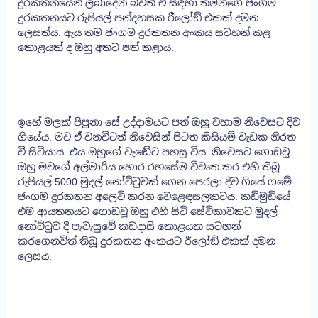
දුරකතනයෙන් ලබාදෙන බවත් ඒ සඳහා තමන්ගේ ජංගම
දුරකතනයට රුපියල් පන්දහසක රීලෝඞ් එකක් දමන
ලෙසත්ය. ඇය තම ජංගම දුරකතන අංකය සටහන් කළ
කොළයක් ද ඔහු අතට පත් කළාය.
ඉහේ මලක් පිපුනා සේ උද්දාමයට පත් ඔහු වහාම නිවෙසට දිව
ගියේය. මව ඒ වනවිටත් නිවෙසින් පිටත කිසියම් වැඩක නිරත
වී සිටියාය. එය ඔහුගේ වැඬේට පහසු විය. නිවෙසට ගොඩවූ
ඔහු මවගේ අල්මාරිය හොර රහසේම විවෘත කර එහි තිබූ
රුපියල් 5000 මුදල් නෝට්ටුවක් ගෙන පෙරලා දිව ගියේ ගමේ
ජංගම දුරකතන අලෙවි කරන වෙළෙඳසලකටය. කඩිමුඩියේ
එම ආයතනයට ගොඩවූ ඔහු එහි සිටි සේවිකාවකට මුදල්
නෝට්ටුව දී පැවැසුවේ කඩදාසි කොළයක සටහන්
කරගෙනවිත් තිබූ දුරකතන අංකයට රීලෝඞ් එකක් දමන
ලෙසය.