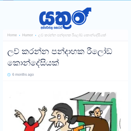
Home
Humor
ලව් කරන්න පන්දාහක රීලෝඞ් කොන්දේසියක්
ලව් කරන්න පන්දාහක රීලෝඞ්
කොන්දේසියක්
6 months ago