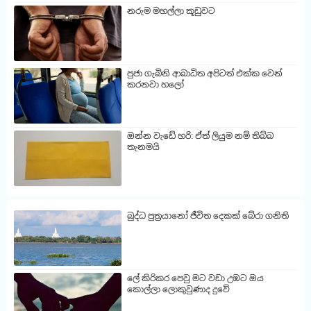
නරුම මහල්ලා කූඩුවට
පුජා ගැබිනි ආබාධිත අපිටත් එක්ක වෙන්
කරනවා හලෝ
ඔන්න වැඩේ හරි: ඒත් ලියුම නම් තිබ්බ
තැනමයි
බුද්ධ පුත්‍රයානෝ ජීවිත දෙකක් බේරා ගනිති
ලේ කිරිකර පෙවු මට වඩා උඹට ඔය
කොල්ලා ලොකුවුණාද දුවේ