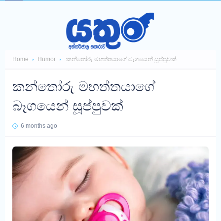
Home
Humor
කන්තෝරු මහත්තයාගේ බෑගයෙන් සූප්පුවක්
කන්තෝරු මහත්තයාගේ
බෑගයෙන් සූප්පුවක්
6 months ago