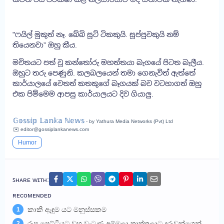
"ෆයිල් මුකුත් නෑ. බේබි සූට් ටිකකුයි. සූප්පුවකුයි ​නම්
තියෙනවා” ඔහු කීය.
මවිතයට පත් වූ කන්තෝරු මහත්තයා බැගයේ පිටත බැලීය.
ඔහුට තරු පෙණුනි. කලබලයෙන් තමා ගෙනැවිත් ඇත්තේ
කාර්යාලයේ වෙතත් කතකුගේ බෑගයක් බව වටහාගත් ඔහු
එක පිම්මෙම ආපසු කාර්යාලයට දිව ගියාලු.
𝔾𝕠𝕤𝕤𝕚𝕡 𝕃𝕒𝕟𝕜𝕒 ℕ𝕖𝕨𝕤
- by Yathura Media Networks (Pvt) Ltd
✉️ editor@gossiplankanews.com
Humor
ꜱʜᴀʀᴇ ᴡɪᴛʜ:
ʀᴇᴄᴏᴍᴇɴᴅᴇᴅ
කාකි ඇඳුම යට මනුස්සකම
1
රූප පෙට්ටියට වහ වැටුණු අම්මලා තාත්තලාට දරුවන්ගෙන්
2