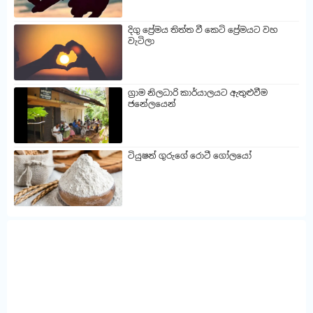
දිගු ප්‍රේමය තිත්ත වී කෙටි ප්‍රේමයට වහ
වැටිලා
ග්‍රාම නිලධාරි කාර්යාලයට ඇතුළුවීම
ජනේලයෙන්
ටියුෂන් ගුරුගේ රොටී ගෝලයෝ