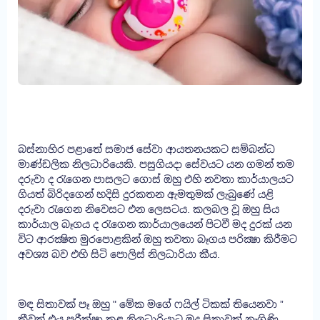
බස්නාහිර පළාතේ සමාජ සේවා ආයතනයකට සම්බන්ධ
මාණ්ඩලික නිලධාරියෙකි. පසුගියදා සේවයට යන ගමන් තම
දරුවා ද රැගෙන පාසලට ගොස් ඔහු එහි නවතා කාර්යාලයට
ගියත් බිරිදගෙන් හදිසි දුරකතන ඇමතුමක් ලැබුණේ යළි
දරුවා රැගෙන නිවෙසට ​එන ලෙසටය. කලබල වූ ඔහු සිය
කාර්යාල බෑගය ද රැගෙන කාර්යාලයෙන් පිටවී මද දුරක් යන
විට ආරක්‍ෂිත මුරපොළකින් ඔහු තවතා බෑගය පරික්‍ෂා කිරීමට
අවශ්‍ය බව එහි සිටි පොලිස් නිලධාරියා කීය.
මඳ සිතාවක් පෑ ඔහු " මේක මගේ ෆයිල් ටිකක් තියෙනවා ”
කීවත් එ​ය පරීක්ෂා කළ නිලධාරියාට මද සිතාවක් නැගිණි.