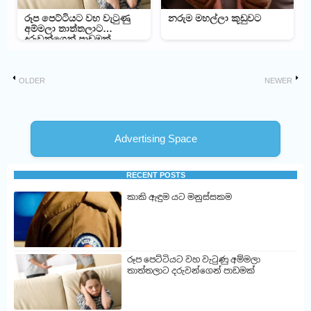
රූප පෙට්ටියට වහ වැටුණු
නරුම මහල්ලා කූඩුවට
අම්මලා තාත්තලාට
දරුවන්ගෙන් පාඩමක්
OLDER
NEWER
Advertising Space
RECENT POSTS
කාකි ඇඳුම යට මනුස්සකම
රූප පෙට්ටියට වහ වැටුණු අම්මලා
තාත්තලාට දරුවන්ගෙන් පාඩමක්