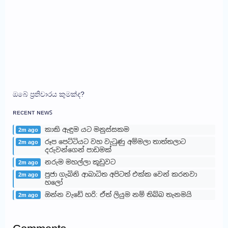
ඔබේ ප්‍රතිචාරය කුමක්ද?
ʀᴇᴄᴇɴᴛ ɴᴇᴡꜱ
කාකි ඇඳුම යට මනුස්සකම
2m ago
රූප පෙට්ටියට වහ වැටුණු අම්මලා තාත්තලාට
2m ago
දරුවන්ගෙන් පාඩමක්
නරුම මහල්ලා කූඩුවට
2m ago
පුජා ගැබිනි ආබාධිත අපිටත් එක්ක වෙන් කරනවා
2m ago
හලෝ
ඔන්න වැඩේ හරි: ඒත් ලියුම නම් තිබ්බ තැනමයි
2m ago