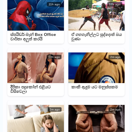
11h ago
12h ago
ස්පයිඩර්-මෑන් Box Office
ඒ ගහගැනිල්ලට සුද්දොත් බය
වාර්තා අලුත් කරයි
වුණා
12h ago
2m ago
දීපිකා පදුකෝන් එළියට
කාකි ඇඳුම යට මනුස්සකම
විසිවෙලා
2m ago
2m ago