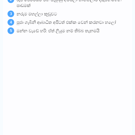
පාඩමක්
නරුම මහල්ලා කූඩුවට
3
පුජා ගැබිනි ආබාධිත අපිටත් එක්ක වෙන් කරනවා හලෝ
4
ඔන්න වැඩේ හරි: ඒත් ලියුම නම් තිබ්බ තැනමයි
5