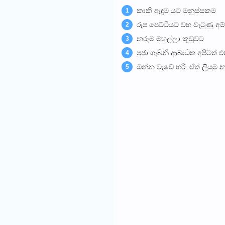
කාකි ඇඳුම යට මනුස්සකම
1
රූප පෙට්ටියට වහ වැටුණු අ
2
නරුම මහල්ලා කූඩුවට
3
පුජා ගැබිනි ආබාධිත අපිටත
4
ඔන්න වැඩේ හරි: ඒත් ලියුම න
5