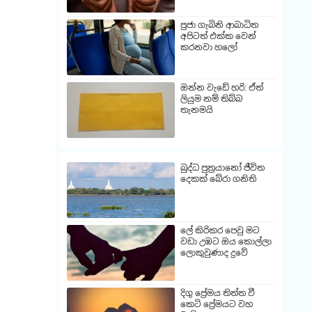
පුජා ගැබිනි ආබාධිත
අපිටත් එක්ක වෙන්
කරනවා හලෝ
ඔන්න වැඩේ හරි: ඒත්
ලියුම නම් තිබ්බ
තැනමයි
බුද්ධ පුත්‍රයානෝ ජීවිත
දෙකක් බේරා ගනිති
ලේ කිරිකර පෙවු මට
වඩා උඹට ඔය කොල්ලා
ලොකුවුණාද දුවේ
දිගු ප්‍රේමය තිත්ත වී
කෙටි ප්‍රේමයට වහ