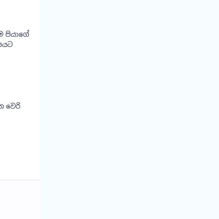
ම පියාගේ
ෝපයට
න වෙරි