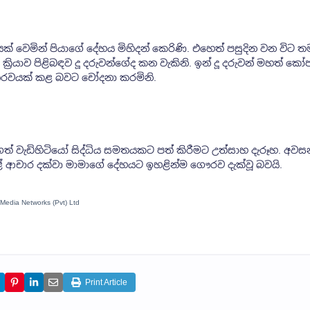
වෙමින් පියාගේ දේහය මිහිදන් කෙරිණි. එහෙත් පසුදින වන විට ත
ක්‍රියාව පිළිබඳව දූ දරුවන්ගේද කන වැකිනි. ඉන් දූ දරුවන් මහත් ක
ෞරවයක් කළ බවට චෝදනා කරමිනි.
 වැඩිහිටියෝ සිද්ධිය සමතයකට පත් කිරීමට උත්සාහ දැරූහ. අවස
 කළේ ආචාර දක්වා මාමාගේ දේහයට ඉහළින්ම ගෞරව දැක්වූ බවයි.
 Media Networks (Pvt) Ltd
Print Article