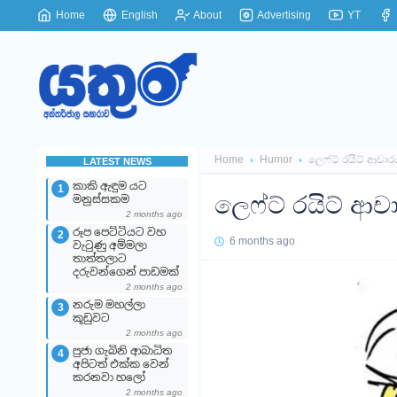
Home
English
About
Advertising
YT
Home
Humor
ලෙෆ්ට් රයිට් ආචාර
LATEST NEWS
කාකි ඇඳුම යට
1
ලෙෆ්ට් රයිට් ආච
මනුස්සකම
2 months ago
රූප පෙට්ටියට වහ
2
6 months ago
වැටුණු අම්මලා
තාත්තලාට
දරුවන්ගෙන් පාඩමක්
2 months ago
නරුම මහල්ලා
3
කූඩුවට
2 months ago
පුජා ගැබිනි ආබාධිත
4
අපිටත් එක්ක වෙන්
කරනවා හලෝ
2 months ago