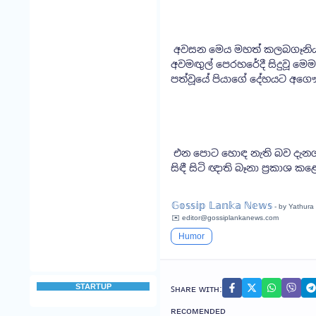
අවසන මෙය මහත් කලබගෑනියක් 
අවමඟුල් පෙරහරේදී සිදුවූ මෙම 
පත්වූයේ පියාගේ දේහයට අග
එන පොට හොඳ නැති බව දැනගත්
සිඳී සිටි ඥාති බෑනා ප්‍රකාශ
𝔾𝕠𝕤𝕤𝕚𝕡 𝕃𝕒𝕟𝕜𝕒 ℕ𝕖𝕨𝕤
- by Yathura
✉️ editor@gossiplankanews.com
Humor
STARTUP
ꜱʜᴀʀᴇ ᴡɪᴛʜ:
ʀᴇᴄᴏᴍᴇɴᴅᴇᴅ