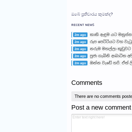
ඔබේ ප්‍රතිචාරය කුමක්ද?
ʀᴇᴄᴇɴᴛ ɴᴇᴡꜱ
කාකි ඇඳුම යට මනුස්
2m ago
රූප පෙට්ටියට වහ වැට
2m ago
නරුම මහල්ලා කූඩුවට
2m ago
පුජා ගැබිනි ආබාධිත 
2m ago
ඔන්න වැඩේ හරි: ඒත් ල
2m ago
Comments
There are no comments poste
Post a new comment