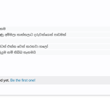
සකම
ුණු අම්මලා තාත්තලාට දරුවන්ගෙන් පාඩමක්
අපිටත් එක්ක වෙන් කරනවා හලෝ
ියුම නම් තිබ්බ තැනමයි
d yet.
Be the first one!