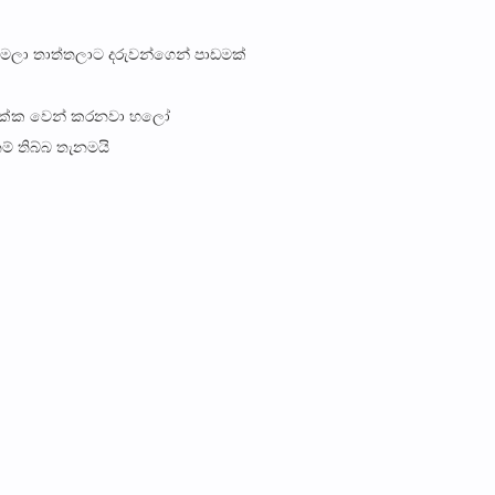
ම්මලා තාත්තලාට දරුවන්ගෙන් පාඩමක්
් එක්ක වෙන් කරනවා හලෝ
ම් තිබ්බ තැනමයි