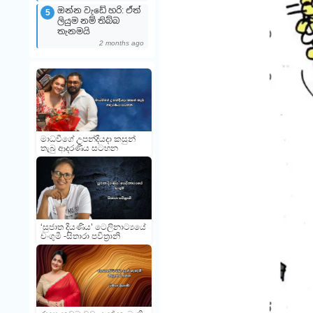
ඔන්න වැඩේ හරි: ඒත්
5
ලියුම නම් තිබ්බ
තැනමයි
2 months ago
මාධවීගේ උපන්දියදා කසුන්
තැබු ආදරණීය සටහන
‘සුජාත දියණිය’ ටෙලිනාට්‍යයේ
චංගුමී -සිතාරා පවිත්‍රානි