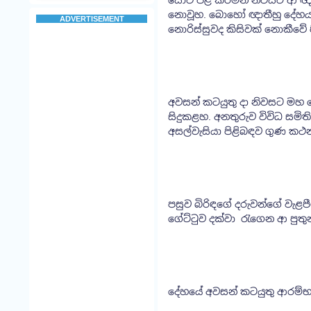
සොව පළ කරමින් නිවසට ආ ඥාති
නොවූහ. බොහෝ ඥාතීහු දේහය 
ADVERTISEMENT
නොරිස්සුවද කිසිවක් නොකීවේ
අවසන් කටයුතු දා නිවසට මහ
සිදුකළහ. අනතුරුව විවිධ සමි
අසල්වැසියා පිළිබඳව ගුණ ක
පසුව බිරිඳගේ දරුවන්ගේ වැළපී
ගේට්ටුව දක්වා රැගෙන ආ පුත
දේහයේ අවසන් කටයුතු ආරම්භය