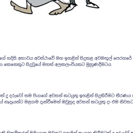
යකුගේ හදිසි අභාවය අවස්ථාවේ මහ ඉහළින් සිදුකළ අවමඟුල් පෙරහර
ෑනා කෙනෙකුට සිදුවූයේ මහත් අලකලංචියකට මුහුණදීමටය.
 දූ දරුවෝ තම පියාගේ අවසන් කටයුතු ඉහළින් සිදුකිරීමට තීරණය
 නෑදෑයන්ට මළගම දැන්වීමෙන් ඔවුහුද අවසන් කටයුතු දා එම නිවස