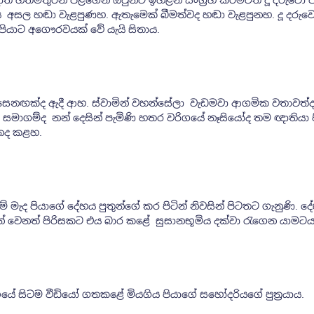
 හිතමිතුරන් පිළිගෙන ඔවුනට ඉහළින් සංග්‍රහ කිරීමටත් දූ දරුවෝ 
අසල හඬා වැළපුණහ. ඇතැමෙක් බීමත්වද හඬා වැළපුනහ. දූ දරුව
 පියාට අගෞරවයක් වේ යැයි සිතාය.
 සෙනඟක්ද ඇදී ආහ. ස්වාමින් වහන්සේලා වැඩමවා ආගමික වතාවත්
ති සමාගම්ද නන් දෙසින් පැමිණි හතර වරිගයේ නෑසියෝද තම ඥාතියා 
ථනද කළහ.
ම් මැද පියාගේ දේහය පුතුන්ගේ කර පිටින් නිවසින් පිටතට ගැනුණි. 
ුන් වෙනත් පිරිසකට එය බාර කළේ සුසානභූමිය දක්වා රැගෙන යාමටය
ේ සිටම වීඩියෝ ගතකළේ මියගිය පියාගේ සහෝදරියගේ පුත්‍රයාය.