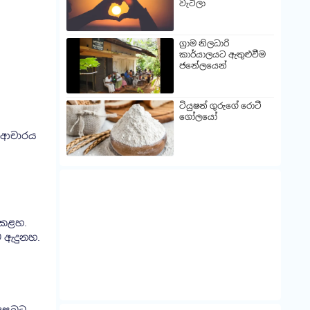
වැටිලා
ග්‍රාම නිලධාරි
කාර්යාලයට ඇතුළුවීම
ජනේලයෙන්
ටියුෂන් ගුරුගේ රොටී
ගෝලයෝ
ේ ආචාරය
 කළහ.
ට ඇදුනහ.