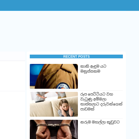
RECENT POSTS
කාකි ඇඳුම යට
මනුස්සකම
රූප පෙට්ටියට වහ
වැටුණු අම්මලා
තාත්තලාට දරුවන්ගෙන්
පාඩමක්
නරුම මහල්ලා කූඩුවට