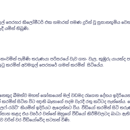
ල් පෙරහර කිලෝමීටර් එක හමාරක් පමණ දුරින් වූ සුසානභූමිය වෙ
ී යමින් තිබුණි.
ංවමින් පැමිණි තරුණයා පරිසරයේ වැව ගහ- වැල, කුඹුරු යායක්ද ප
ඉටු කරමින් අවමගුල් පෙරහරේ ගමන් කරමින් සිටියේය.
ෙනෙකුද බීමත්ව මහත් ශෝකයෙන් මල් වඩමද රැගෙන දේහය ඉදිරියෙන
් කරමින් සිටින විට ඥාති බෑනාගේ පදම වැරදී රතු කට්ටද පැන්නේය
රයිට්” කියමින් ඉදිරියට ඇදෙන්නට විය. වීඩියෝ කරමින් සිටි තර
්සාහ කළද එය ව්‍යර්ථ වන්නේ ඔහුගේ වීඩියෝ කිරීම්වලටද බාධා ඇති
යාව වරින් වර වීඩියෝවේද සටහන් විණි.