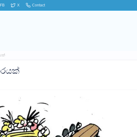
FB
X
Contact
යක්
ාරයක්