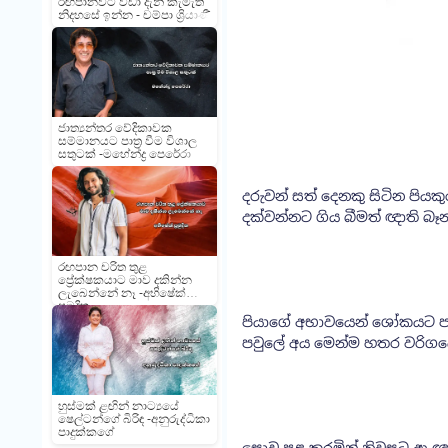
රඟපානවට වඩා දැන් කැමැති
නිදහසේ ඉන්න - චම්පා ශ්‍රියාණී
ජාත්‍යන්තර වේදිකාවක
සම්මානයට පාත්‍ර වීම විශාල
සතුටක් -මහේන්ද්‍ර පෙරේරා
දරුවන් සත් දෙනකු සිටින පි
දක්වන්නට ගිය බීමත් ඥාති බ
රඟපාන චරිත තුළ
ප්‍රේක්ෂකයාට මාව දකින්න
ලැබෙන්නේ නෑ -අභිෂේක්
ප්‍රමුදිත
පියාගේ අභාවයෙන් ශෝකයට පත්
පවුලේ අය මෙන්ම හතර වරිගයේ
හුස්මක් ළඟින් නාට්‍යයේ
ෂෙල්ටන්ගේ බිරිඳ -අනුරුද්ධිකා
පාදුක්කගේ