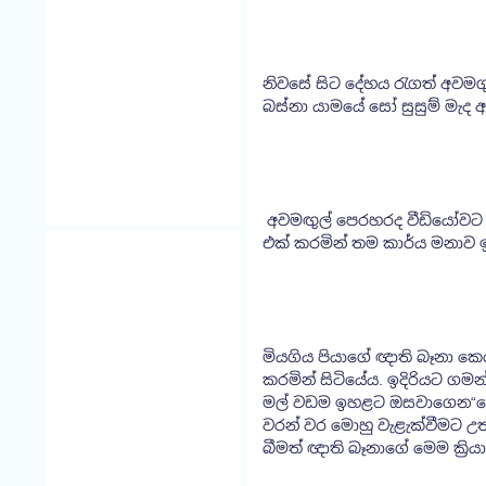
නිවසේ සිට දේහය රැගත් අවමගු
බස්නා යාමයේ සෝ සුසුම් මැද ඇද
අවමඟුල් පෙරහරද වීඩියෝවට න
එක් කරමින් තම කාර්ය මනාව 
මියගිය පියාගේ ඥාති බෑනා ක
කරමින් සිටියේය. ඉදිරියට ගමන
මල් වඩම ඉහළට ඔසවාගෙන“ලෙෆ්-
වරන් වර මොහු වැළැක්වීමට උත
බීමත් ඥාති බෑනාගේ මෙම ක්‍රි