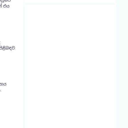
පසුබට
ෝ එය
ද
පිළිබඳව
දේහය
.