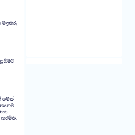
ත මළහිරු
සුබිමට
් ගමන්
. හෙතෙම
ුණයා
 කරමිනි.