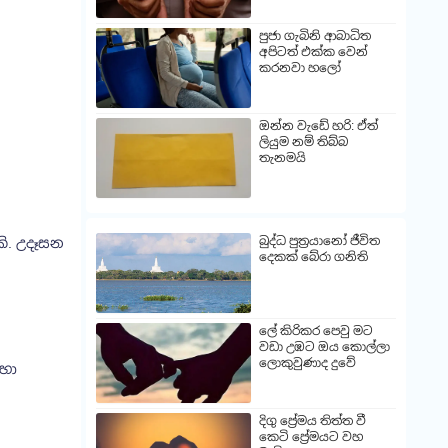
පුජා ගැබිනි ආබාධිත
අපිටත් එක්ක වෙන්
කරනවා හලෝ
ඔන්න වැඩේ හරි: ඒත්
ලියුම නම් තිබ්බ
තැනමයි
බුද්ධ පුත්‍රයානෝ ජීවිත
ි. උදෑසන
දෙකක් බේරා ගනිති
ලේ කිරිකර පෙවු මට
වඩා උඹට ඔය කොල්ලා
ලොකුවුණාද දුවේ
ඳහා
දිගු ප්‍රේමය තිත්ත වී
කෙටි ප්‍රේමයට වහ