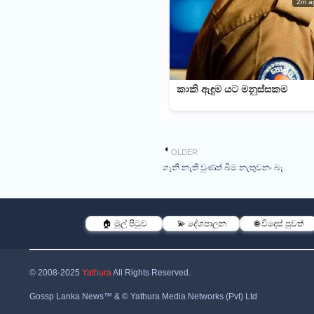
2m a
කාකි ඇඳුම යට මනුස්සකම
OLDER
ගෑනි නැති වුණත් බීම නැතුවනං බෑ
🏠 මුල් පිටුව
💫 දේශපාලන
🌐 විදෙස් පුවත්
© 2008-2025
Yathura
All Rights Reserved.
Gossp Lanka News™ & © Yathura Media Networks (Pvt) Ltd