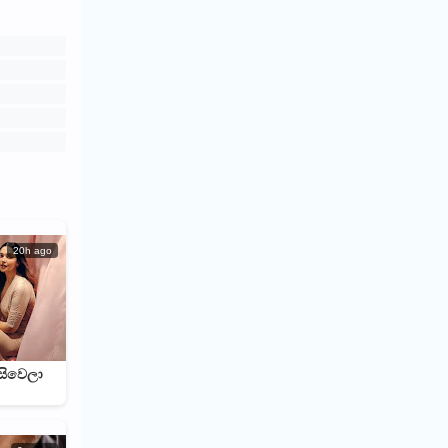
20h ago
ිසිවෙලා