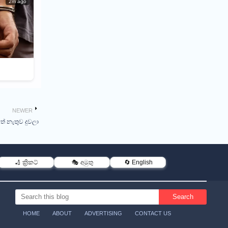
2m ago
NEWER
ත් නැතුව දුවලා
🏏 ක්‍රිකට්
🎭 අමුතු
🔄 English
HOME
ABOUT
ADVERTISING
CONTACT US