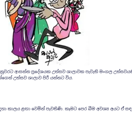
ගනුවරට ආසන්න ප්‍රදේශයක උත්සව ශාලාවක පැවැති මංගල උත්සවයක
ගෙන් උත්සව ශාලාව පිරී යන්නට විය.
 සඳහා කාලය ළඟා වෙමින් පැවතිණි. කෑමට පෙර බීම අවශ්‍ය අයට ඒ ස