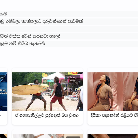
සකම
ුණු අම්මලා තාත්තලාට දරුවන්ගෙන් පාඩමක්
අපිටත් එක්ක වෙන් කරනවා හලෝ
ියුම නම් තිබ්බ තැනමයි
go
20h ago
ා
ඒ ගහගැනිල්ලට සුද්දොත් බය වුණා
දීපිකා පදුකෝන් එළියට ව