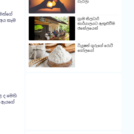
වැටිලා
මන්ගේ
ග්‍රාම නිලධාරි
 අය කෑම
කාර්යාලයට ඇතුළුවීම
ජනේලයෙන්
ටියුෂන් ගුරුගේ රොටී
ගෝලයෝ
 ද මෙහි
එය ඇයගේ