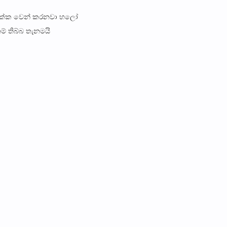
් එක්ක වෙන් කරනවා හලෝ
ම් තිබ්බ තැනමයි