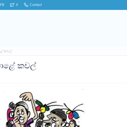
FB
X
Contact
ේ කචල්
ොළේ කචල්