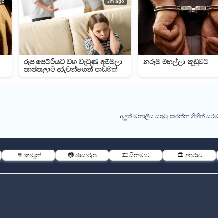
go
2m ago
රූප පෙට්ටියට වහ වැටුණු අම්මලා
නරුම මහල්ලා කූඩුවට
තාත්තලාට දරුවන්ගෙන් පාඩමක්
අලුත් මනාලිය සතුටු කරන්න ගිහින් සරම
💬 කාටූන්
📷 ඡායාරූප
🎞️ සිනමාව
🏛️ අපරාධ