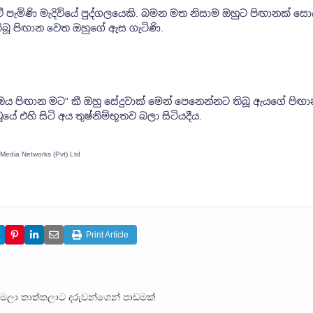
පැමිණි මැදිවියේ පුද්ගලයෙකි. බමන මත නිසාම ඔහුට පිඟානක් සො
ිබූ පිඟාන වෙත ඔහුගේ ඇස ගැටිණි.
 පිඟාන මට” කී ඔහු සේදුවාක් මෙන් පෙනෙන්නට තිබූ ඇයගේ පිඟ
 එහි සිටි අය තුෂ්නිම්භූතව බලා සිටියදීය.
 Media Networks (Pvt) Ltd
Print Article
ම්මලා තාත්තලාට දරුවන්ගෙන් පාඩමක්