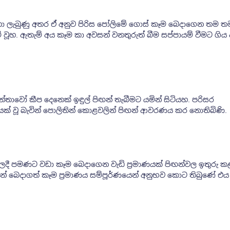
 ලැබුණු අතර ඒ අනුව පිරිස පෝලිමේ ගොස් කෑම බෙදාගෙන තම ත
වූහ. ඇතැම් අය කෑම කා අවසන් වනතුරුත් බීම සප්පායම් වීමට ගිය
්තාවෝ කීප දෙනෙක් ඉඳුල් පිඟන් තැබීමට යමින් සිටියහ. පරිසර
් වූ බැවින් පොලිතින් කොළවලින් පිඟන් ආවරණය කර නොතිබිණි.
ී පමණට වඩා කෑම බෙදාගෙන වැඩි ප්‍රමාණයක් පිඟන්වල ඉතුරු කළ
ක තමන් බෙදාගත් කෑම ප්‍රමාණය සම්පූර්ණයෙන් අනුභව කොට තිබුණේ 