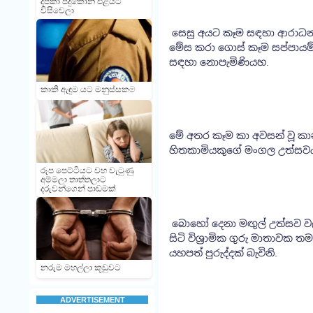
දීපිකා පදුකෝන් එළියට
විසිවෙලා
සෙසු අයට කෑම සඳහා ආරාධනා
මේස කරා ගොස් කෑම සප්පායම් 
සඳහා නොපැමිණියහ.
කාකි ඇඳුම යට මනුස්සකම
මේ අතර කෑම කා අවසන් වූ කාන
හිතකාමියකුගේ මංගල උත්සවයක
රූප පෙට්ටියට වහ වැටුණු
අම්මලා තාත්තලාට
දරුවන්ගෙන් පාඩමක්
බොහෝ දෙනා මඟුල් උත්සව වලද
සිටි විශ්‍රාමික ගුරු මාතාව
යහපත් පුරුද්දක් බැවිනි.
නරුම මහල්ලා කූඩුවට
ADVERTISEMENT