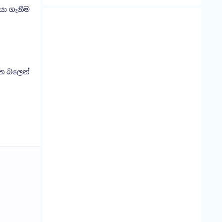
යා ගැනීම
ාන බලෙන්