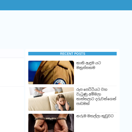
RECENT POSTS
කාකි ඇඳුම යට
මනුස්සකම
රූප පෙට්ටියට වහ
වැටුණු අම්මලා
තාත්තලාට දරුවන්ගෙන්
පාඩමක්
නරුම මහල්ලා කූඩුවට