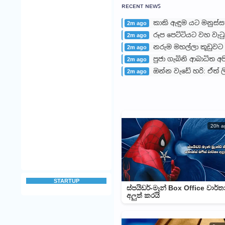
ʀᴇᴄᴇɴᴛ ɴᴇᴡꜱ
කාකි ඇඳුම යට මනුස්
2m ago
රූප පෙට්ටියට වහ වැට
2m ago
නරුම මහල්ලා කූඩුවට
2m ago
පුජා ගැබිනි ආබාධිත 
2m ago
ඔන්න වැඩේ හරි: ඒත් ල
2m ago
20h a
STARTUP
ස්පයිඩර්-මෑන් Box Office වාර්ත
අලුත් කරයි