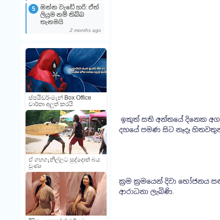
ඔන්න වැඩේ හරි: ඒත්
5
ලියුම නම් තිබ්බ
තැනමයි
2 months ago
ස්පයිඩර්-මෑන් Box Office
වාර්තා අලුත් කරයි
ඉකුත් සති අන්තයේ දිනෙක අ
දහයේ පමණ සිට නෑදෑ හිතවතුන්
ඒ ගහගැනිල්ලට සුද්දොත් බය
වුණා
ක්‍රම ක්‍රමයෙන් දිවා භෝජනය
ආරාධනා ලැබිණි.