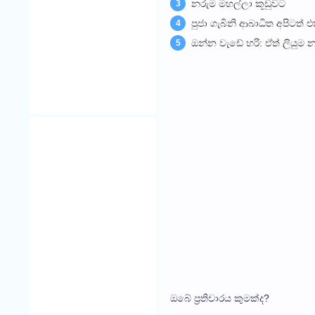
නරුම මහල්ලා කූඩුවට
3
පුජා ගැබිනි ආබාධිත අපිටත
4
ඔන්න වැඩේ හරි: ඒත් ලියුම න
5
ඔබේ ප්‍රතිචාරය කුමක්ද?