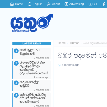
Home
English
About
Advertising
YT
Home
Humor
බඹර පදමෙන් මොළ
LATEST NEWS
කාකි ඇඳුම යට
1
බඹර පදමෙන් ම
මනුස්සකම
2 months ago
රූප පෙට්ටියට වහ
2
6 months ago
වැටුණු අම්මලා
තාත්තලාට
දරුවන්ගෙන් පාඩමක්
2 months ago
නරුම මහල්ලා
3
කූඩුවට
2 months ago
පුජා ගැබිනි ආබාධිත
4
අපිටත් එක්ක වෙන්
කරනවා හලෝ
2 months ago