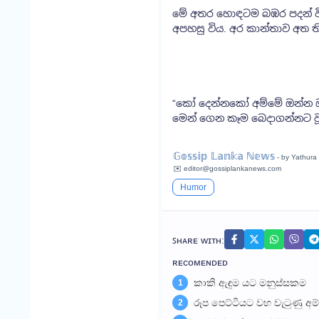
මේ අතර හොඳටම බඹර පදන් වී 
අපහසු විය. අර කාන්තාව අත ත
“කෝ දෙන්නකෝ අම්මේ ඔන්න ඔය
මෙන් ගෙන කෑම බෙදාගන්නට වූයේ
𝔾𝕠𝕤𝕤𝕚𝕡 𝕃𝕒𝕟𝕜𝕒 ℕ𝕖𝕨𝕤
- by Yathura
✉️ editor@gossiplankanews.com
Humor
ꜱʜᴀʀᴇ ᴡɪᴛʜ:
ʀᴇᴄᴏᴍᴇɴᴅᴇᴅ
කාකි ඇඳුම යට මනුස්සකම
1
රූප පෙට්ටියට වහ වැටුණු අ
2