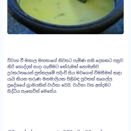
විවාහ වී මනාල මහතාගේ නිවසට පැමිණ සති දෙකකට පසුව
කිරි හොද්දක් සාදා ගැනීමට තේරුමක් නොමැතිව
දුරකථනයෙන් පුත්තලමේ පදිංචි සිය මවගෙන් විමසීමක් කළා
යැයි කියන තරුණ මනමාලියක පිළිබඳ පුවතක් කෑගල්ල
ප්‍රදේශයේ ග්‍රාමයකින් වාර්තා වෙයි. වාර්තා වන අන්දමට
සිද්ධිය සැකෙවින් මෙසේය.