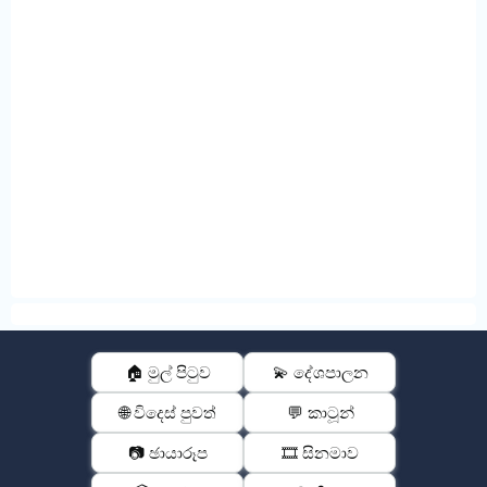
🏠 මුල් පිටුව
💫 දේශපාලන
🌐 විදෙස් පුවත්
💬 කාටූන්
📷 ඡායාරූප
🎞️ සිනමාව