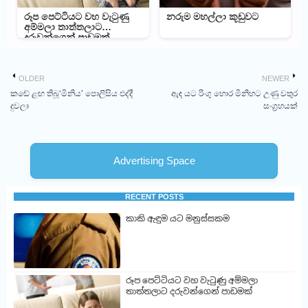
රූප පෙට්ටියට වහ වැටුණු
නරුම මහල්ලා කූඩුවට
අම්මලා තාත්තලාට
දරුවන්ගෙන් පාඩමක්
OLDER
NEWER
කඬේ ළඟ තිබූ‘මිනිය’ පොලිසිය එද්දී
ඇඳ යට රිංගු හොර මිනිහට උණු වතුර
දුවලා
සංග්‍රහයක්
Advertising Space
RECENT POSTS
කාකි ඇඳුම යට මනුස්සකම
රූප පෙට්ටියට වහ වැටුණු අම්මලා
තාත්තලාට දරුවන්ගෙන් පාඩමක්