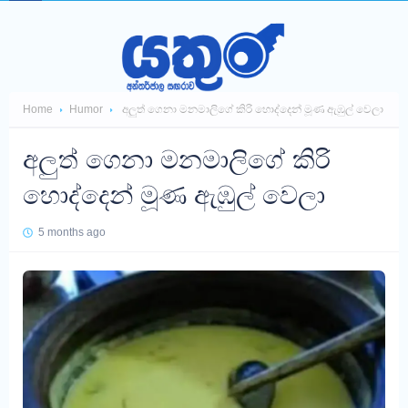
Home
Humor
අලුත් ගෙනා මනමාලිගේ කිරි හොද්දෙන් මූණ ඇඹුල් වෙලා
අලුත් ගෙනා මනමාලිගේ කිරි
හොද්දෙන් මූණ ඇඹුල් වෙලා
5 months ago