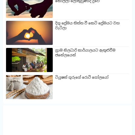
කොල්ලා ලොකුවුණාද දුවේ
දිගු ප්‍රේමය තිත්ත වී කෙටි ප්‍රේමයට වහ
වැටිලා
ග්‍රාම නිලධාරි කාර්යාලයට ඇතුළුවීම
ජනේලයෙන්
ටියුෂන් ගුරුගේ රොටී ගෝලයෝ