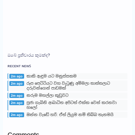
ඔබේ ප්‍රතිචාරය කුමක්ද?
ʀᴇᴄᴇɴᴛ ɴᴇᴡꜱ
කාකි ඇඳුම යට මනුස්සකම
2m ago
රූප පෙට්ටියට වහ වැටුණු අම්මලා තාත්තලාට
2m ago
දරුවන්ගෙන් පාඩමක්
නරුම මහල්ලා කූඩුවට
2m ago
පුජා ගැබිනි ආබාධිත අපිටත් එක්ක වෙන් කරනවා
2m ago
හලෝ
ඔන්න වැඩේ හරි: ඒත් ලියුම නම් තිබ්බ තැනමයි
2m ago
Comments