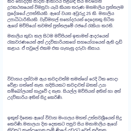
කිරි හොද්දක් සාදන ආකාරය පිළිබඳ සිය මවගෙන්
දුරකථනයෙන් විමසුවා යැයි කියන තරුණ මනමාලිය පුත්තලම
ප්‍රදේශයේ උපත්තියකි. ඇගේ වයස අවුරුදු 25 කි. මනාලිය
උපාධිධාරිනියකි. වැඩිමහල් සහෝදරයන් දෙදෙනකු සිටින
ඇගේ මව්පියෝ තවමත් පුත්තලමේ රජයේ රැකියා කරති.
මනාලිය කුඩා කල සිටම මව්පියන් ඉතාමත් ආදරයෙන්
රැකවරණයෙන් අත් උදවිකාරියකගේ සහයෝගයෙන් ඇති දැඩි
කළාය. ඒ පවුලේ එකම එක ගැහැනු දරුවා නිසාය.
විවාහය දක්වාම ඇය කවදාවත්ම තමන්ගේ රෙදි ටික සොදා
වේළා ගත්තේ නැත. හදිසියකට කවදාවත් බතක් උයා
සම්බෝලයක් හැදුවේ ද නැත. සියල්ල මව්පියන් අතින් හා අත්
උදව්කාරිය අතින් සිදු කෙරිණි.
ඉකුත් දිනෙක ඇගේ විවාහ මංගලය මහත් උත්සවශ්‍රීයෙන් සිදු
කෙරිණි.මනාලයා දින දෙකකට පසුව සිය මනාමාලිය ඇගේ
නිවසට කැන්දාගෙන පැමි ණියේ උඩරට වෙස් නර්තන