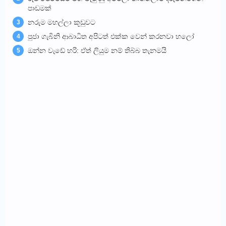
පාඩමක්
නරුම මහල්ලා කූඩුවට
3
පුජා ගැබිනි ආබාධිත අපිටත් එක්ක වෙන් කරනවා හලෝ
4
ඔන්න වැඩේ හරි: ඒත් ලියුම නම් තිබ්බ තැනමයි
5