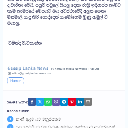
ද වාර්තා වෙයි. පසුව පවුලේ සියලු දෙනා රාත්‍රි ඉඳිආප්ප කෑමට
කෑම කාමරයේ මේසයට ගිය අවස්ථාවේදී අලුත ගෙනා
මනමාලි හැදු කිරි හොද්දෙන් හැමෝගෙම මුණු ඇඹුල් වී
ගියාලු.
චමින්ද වැවතැන්න
𝔾𝕠𝕤𝕤𝕚𝕡 𝕃𝕒𝕟𝕜𝕒 ℕ𝕖𝕨𝕤
- by Yathura Media Networks (Pvt) Ltd
✉️ editor@gossiplankanews.com
Humor
ꜱʜᴀʀᴇ ᴡɪᴛʜ:
ʀᴇᴄᴏᴍᴇɴᴅᴇᴅ
කාකි ඇඳුම යට මනුස්සකම
1
රූප පෙට්ටියට වහ වැටුණු අම්මලා තාත්තලාට දරුවන්ගෙන්
2