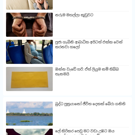
නරුම මහල්ලා කූඩුවට
පුජා ගැබිනි ආබාධිත අපිටත් එක්ක වෙන්
කරනවා හලෝ
ඔන්න වැඩේ හරි: ඒත් ලියුම නම් තිබ්බ
තැනමයි
බුද්ධ පුත්‍රයානෝ ජීවිත දෙකක් බේරා ගනිති
ලේ කිරිකර පෙවු මට වඩා උඹට ඔය