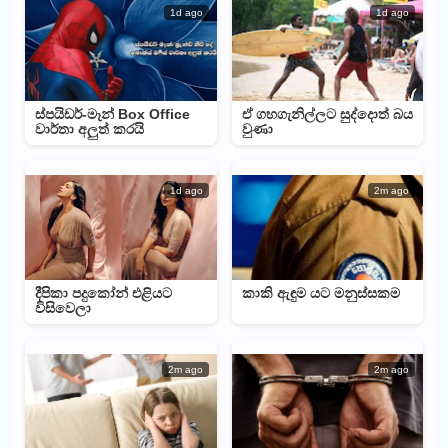
1d ago
1d ago
ස්පයිඩර්-මෑන් Box Office
ඒ ගහගැනිල්ලට සුද්දොත් බය
වාර්තා අලුත් කරයි
වුණා
1d ago
2m ago
දීපිකා පදුකෝන් එළියට
කාකි ඇඳුම යට මනුස්සකම
විසිවෙලා
2m ago
2m ago