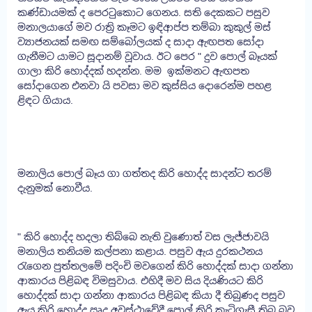
කණ්ඩායමක් ද පෙරටුකොට ගෙනය. සති දෙකකට පසුව
මනාලයාගේ මව රාත්‍රි කෑමට ඉඳිආප්ප තම්බා කුකුල් මස්
ව්‍යාජනයක් සමඟ සම්බෝලයක් ද සාදා ඇඟපත සෝදා
ගැනීමට යාමට සූදානම් වූවාය. ඊට පෙර " දුව පොල් බෑයක්
ගාලා කිරි හොද්දක් හදන්න. මම ඉක්මනට ඇඟපත
සෝදාගෙන එනවා යි පවසා මව කුස්සිය දොරෙන්ම පහළ
ළිඳට ගියාය.
මනාලිය පොල් බෑය ගා ගත්තද කිරි හොද්ද සාදන්ට තරම්
දැනුමක් නොවීය.
" කිරි හොද්ද හදලා තිබ්බෙ නැති වුණොත් වස ලැජ්ජාවයි
මනාලිය තනියම කල්පනා කළාය. පසුව ඇය දුරකථනය
රැගෙන පුත්තලමේ පදිංචි මවගෙන් කිරි හොද්දක් සාදා ගන්නා
ආකාරය පිළිබඳ විමසුවාය. එහිදී මව සිය දියණියට කිරි
හොද්දක් සාදා ගන්නා ආකාරය පිළිබඳ කියා දී තිබුණද පසුව
ඇය කිරි හොද්ද ඍදූ අවස්ථාවේදී පොල් කිරි කැටිගැසී තිබූ බව