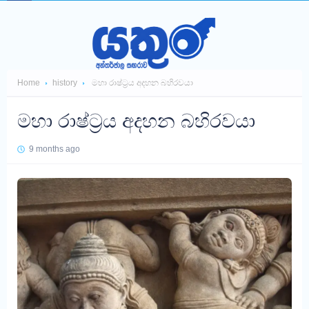
Home
history
මහා රාෂ්ට්‍රය අදහන බහිරවයා
මහා රාෂ්ට්‍රය අදහන බහිරවයා
9 months ago