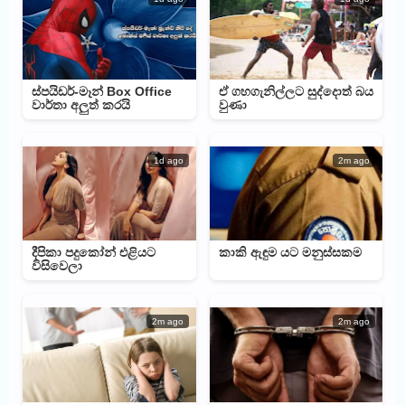
ස්පයිඩර්-මෑන් Box Office
ඒ ගහගැනිල්ලට සුද්දොත් බය
වාර්තා අලුත් කරයි
වුණා
1d ago
2m ago
දීපිකා පදුකෝන් එළියට
කාකි ඇඳුම යට මනුස්සකම
විසිවෙලා
2m ago
2m ago