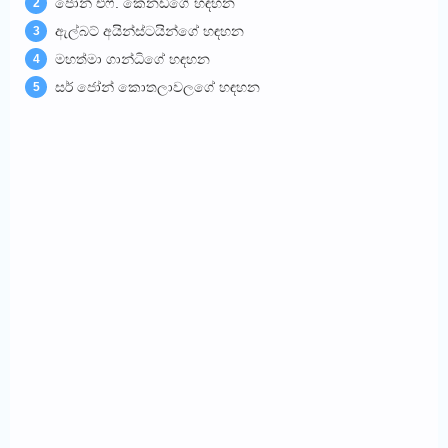
ජෝන් එෆ්. කෙනඩීගේ හඳහන
2
ඇල්බට් අයින්ස්ටයින්ගේ හඳහන
3
මහත්මා ගාන්ධිගේ හඳහන
4
සර් ජෝන් කොතලාවලගේ හඳහන
5