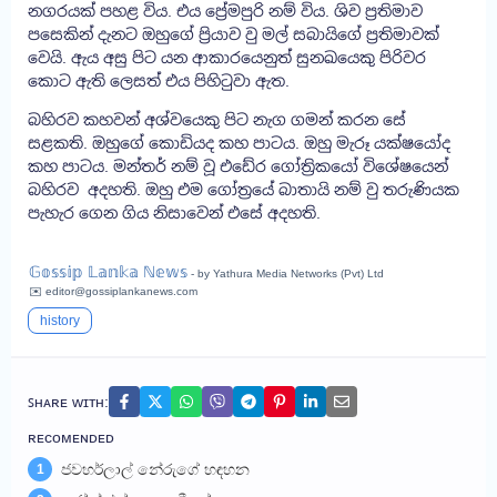
නගරයක් පහළ විය. එය ප්‍රේමපුරි නම් විය. ශිව ප්‍රතිමාව
පසෙකින් දැනට ඔහුගේ ප්‍රියාව වු මල් සබායිගේ ප්‍රතිමාවක්
වෙයි. ඇය අසු පිට යන ආකාරයෙනුත් සුනඛයෙකු පිරිවර
කොට ඇති ලෙසත් එය පිහිටුවා ඇත.
බහිරව කහවන් අශ්වයෙකු පිට නැග ගමන් කරන සේ
සළකති. ඔහුගේ කොඩියද කහ පාටය. ඔහු මැරූ යක්ෂයෝද
කහ පාටය. මන්තර් නම් වූ එඩේර ගෝත්‍රිකයෝ විශේෂයෙන්
බහිරව අදහති. ඔහු එම ගෝත්‍රයේ බාතායි නම් වු තරුණියක
පැහැර ගෙන ගිය නිසාවෙන් එසේ අදහති.
𝔾𝕠𝕤𝕤𝕚𝕡 𝕃𝕒𝕟𝕜𝕒 ℕ𝕖𝕨𝕤
- by Yathura Media Networks (Pvt) Ltd
✉️ editor@gossiplankanews.com
history
ꜱʜᴀʀᴇ ᴡɪᴛʜ:
ʀᴇᴄᴏᴍᴇɴᴅᴇᴅ
ජවහර්ලාල් නේරුගේ හඳහන
1