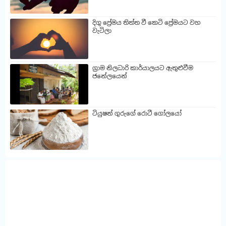
දිගු ප්‍රේමය තිත්ත වී කෙටි ප්‍රේමයට වහ
වැටිලා
ග්‍රාම නිලධාරි කාර්යාලයට ඇතුළුවීම
ජනේලයෙන්
ටියුෂන් ගුරුගේ රොටී ගෝලයෝ