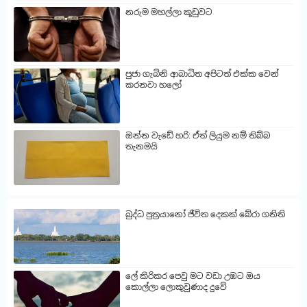
නරුම මහල්ලා කූඩුවට
පුජා ගැබිනි ආබාධිත අපිටත් එක්ක වෙන්
කරනවා හලෝ
ඔන්න වැඩේ හරි: ඒත් ලියුම නම් තිබ්බ
තැනමයි
බුද්ධ පුත්‍රයානෝ ජීවිත දෙකක් බේරා ගනිති
ලේ කිරිකර පෙවු මට වඩා උඹට ඔය
කොල්ලා ලොකුවුණාද දුවේ