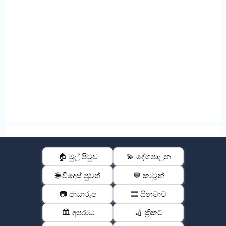
🏠 මුල් පිටුව
💫 දේශපාලන
🌐 විදෙස් පුවත්
💬 කාටූන්
📷 ඡායාරූප
🎞️ සිනමාව
🏛️ අපරාධ
🏏 ක්‍රිකට්