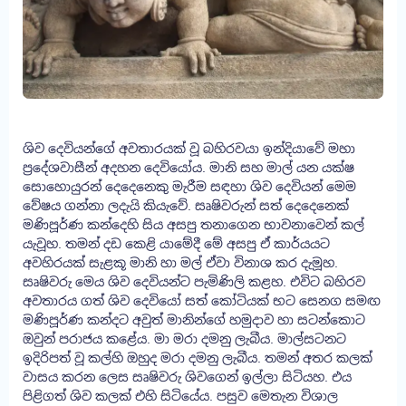
ශිව දෙවියන්ගේ අවතාරයක් වූ බහිරවයා ඉන්දියාවේ මහා
ප්‍රදේශවාසීන් අදහන දෙවියෝය. මානි සහ මාල් යන යක්ෂ
සොහොයුරන් දෙදෙනෙකු මැරීම සඳහා ශිව දෙවියන් මෙම
වේෂය ගන්නා ලදැයි කියැවේ. සෘෂිවරුන් සත් දෙදෙනෙක්
මණිපූර්ණ කන්දෙහි සිය අසපු තනාගෙන භාවනාවෙන් කල්
යැවූහ. තමන් දඩ කෙළි යාමේදී මේ අසපු ඒ කාර්යයට
අවහිරයක් සැළකූ මානි හා මල් ඒවා විනාශ කර දැමූහ.
සෘෂිවරු මෙය ශිව දෙවියන්ට පැමිණිලි කළහ. එවිට බහිරව
අවතාරය ගත් ශිව දෙවියෝ සත් කෝටියක් භට සෙනග සමඟ
මණිපූර්ණ කන්දට අවුත් මානින්ගේ හමුදාව හා සටන්කොට
ඔවුන් පරාජය කළේය. මා මරා දමනු ලැබීය. මාල්සටනට
ඉදිරිපත් වූ කල්හි ඔහුද මරා දමනු ලැබීය. තමන් අතර කලක්
වාසය කරන ලෙස සෘෂිවරු ශිවගෙන් ඉල්ලා සිටියහ. එය
පිළිගත් ශිව කලක් එහි සිටියේය. පසුව මෙතැන විශාල