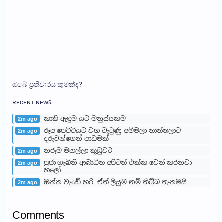
ඔබේ ප්‍රතිචාරය කුමක්ද?
ʀᴇᴄᴇɴᴛ ɴᴇᴡꜱ
කාකි ඇඳුම යට මනුස්සකම
2m ago
රූප පෙට්ටියට වහ වැටුණු අම්මලා තාත්තලාට
2m ago
දරුවන්ගෙන් පාඩමක්
නරුම මහල්ලා කූඩුවට
2m ago
පුජා ගැබිනි ආබාධිත අපිටත් එක්ක වෙන් කරනවා
2m ago
හලෝ
ඔන්න වැඩේ හරි: ඒත් ලියුම නම් තිබ්බ තැනමයි
2m ago
Comments