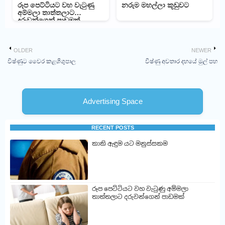
රූප පෙට්ටියට වහ වැටුණු
නරුම මහල්ලා කූඩුවට
අම්මලා තාත්තලාට
දරුවන්ගෙන් පාඩමක්
OLDER
NEWER
විෂ්ණුට වෛර කළශිශුපාල
විෂ්ණු අවතාර දහයේ මුල් පහ
Advertising Space
RECENT POSTS
කාකි ඇඳුම යට මනුස්සකම
රූප පෙට්ටියට වහ වැටුණු අම්මලා
තාත්තලාට දරුවන්ගෙන් පාඩමක්