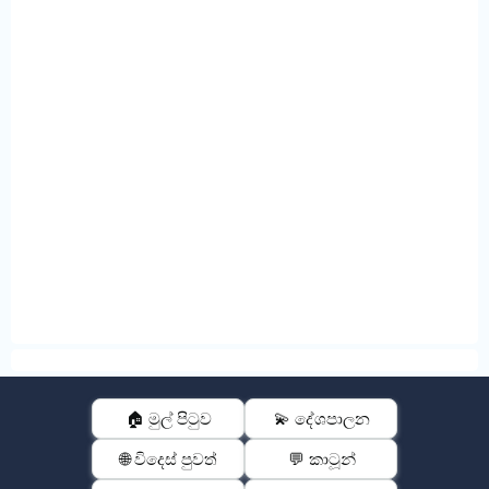
🏠 මුල් පිටුව
💫 දේශපාලන
🌐 විදෙස් පුවත්
💬 කාටූන්