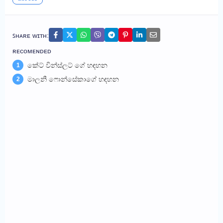
ꜱʜᴀʀᴇ ᴡɪᴛʜ:
ʀᴇᴄᴏᴍᴇɴᴅᴇᴅ
කේට් වින්ස්ලට් ගේ හඳහන
1
මාලනී ෆොන්සේකාගේ හඳහන
2