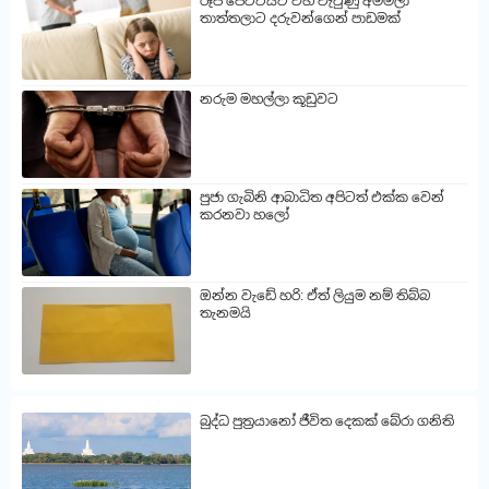
රූප පෙට්ටියට වහ වැටුණු අම්මලා
තාත්තලාට දරුවන්ගෙන් පාඩමක්
නරුම මහල්ලා කූඩුවට
පුජා ගැබිනි ආබාධිත අපිටත් එක්ක වෙන්
කරනවා හලෝ
ඔන්න වැඩේ හරි: ඒත් ලියුම නම් තිබ්බ
තැනමයි
බුද්ධ පුත්‍රයානෝ ජීවිත දෙකක් බේරා ගනිති