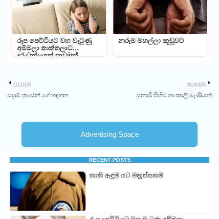
රූප පෙට්ටියට වහ වැටුණු
නරුම මහල්ලා කූඩුවට
අම්මලා තාත්තලාට
දරුවන්ගෙන් පාඩමක්
OLDER
NEWER
සදාම් හුසේන් ගේ හඳහන
සුනාමි පිහිට හා කාලි මෑණියන්
Advertising Space
RECENT POSTS
කාකි ඇඳුම යට මනුස්සකම