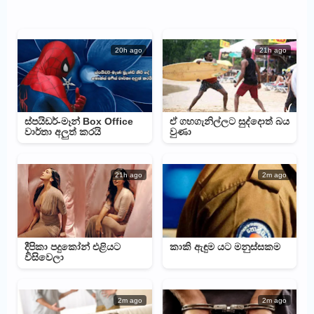
20h ago
21h ago
ස්පයිඩර්-මෑන් Box Office
ඒ ගහගැනිල්ලට සුද්දොත් බය
වාර්තා අලුත් කරයි
වුණා
21h ago
2m ago
දීපිකා පදුකෝන් එළියට
කාකි ඇඳුම යට මනුස්සකම
විසිවෙලා
2m ago
2m ago