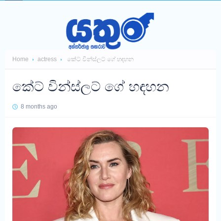
Home
actress
කේට් වින්ස්ලට් ගේ හඳහන
කේට් වින්ස්ලට් ගේ හඳහන
8 months ago