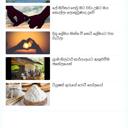
ලේ කිරිකර පෙවු මට වඩා උඹට ඔය
කොල්ලා ලොකුවුණාද දුවේ
දිගු ප්‍රේමය තිත්ත වී කෙටි ප්‍රේමයට වහ
වැටිලා
ග්‍රාම නිලධාරි කාර්යාලයට ඇතුළුවීම
ජනේලයෙන්
ටියුෂන් ගුරුගේ රොටී ගෝලයෝ