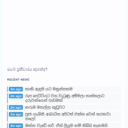
ඔබේ ප්‍රතිචාරය කුමක්ද?
ʀᴇᴄᴇɴᴛ ɴᴇᴡꜱ
කාකි ඇඳුම යට මනුස්සකම
2m ago
රූප පෙට්ටියට වහ වැටුණු අම්මලා තාත්තලාට
2m ago
දරුවන්ගෙන් පාඩමක්
නරුම මහල්ලා කූඩුවට
2m ago
පුජා ගැබිනි ආබාධිත අපිටත් එක්ක වෙන් කරනවා
2m ago
හලෝ
ඔන්න වැඩේ හරි: ඒත් ලියුම නම් තිබ්බ තැනමයි
2m ago