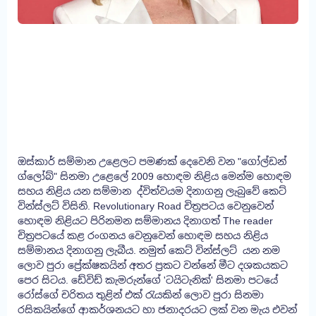
ඔස්කාර් සම්මාන උළෙලට පමණක් දෙවෙනි වන "ගෝල්ඩන්
ග්ලෝබ්" සිනමා උළෙලේ 2009 හොඳම නිළිය මෙන්ම හොඳම
සහය නිළිය යන සම්මාන ද්විත්වයම දිනාගනු ලැබුවේ කෙට්
වින්ස්ලට් විසිනි. Revolutionary Road චිත්‍රපටය වෙනුවෙන්
හොඳම නිළියට පිරිනමන සම්මානය දිනාගත් The reader
චිත්‍රපටයේ කළ රංගනය වෙනුවෙන් හොඳම සහය නිළිය
සම්මානය දිනාගනු ලැබීය. නමුත් කෙට් වින්ස්ලට් යන නම
ලොව පුරා ප්‍රේක්ෂකයින් අතර ප්‍රකට වන්නේ මීට දශකයකට
පෙර සිටය. ඩේවිඩ් කැමරුන්ගේ 'ටයිටැනික්' සිනමා පටයේ
රෝස්ගේ චරිතය තුළින් එක් රැයකින් ලොව පුරා සිනමා
රසිකයින්ගේ ආකර්ශනයට හා ජනාදරයට ලක් වන මැය එවන්