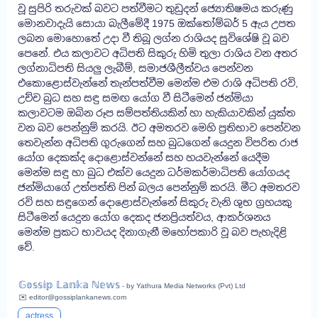
වූ සුපිරි තරුවක් බවට පත්වීමට තුඩුදන් ජ්‍යොතිෂමය කරුණු
මොනවාදැයි සොයා බැලීමේදී 1975 ඔක්තෝම්බර් 5 ඇය උපත
ලබන මොහොතේ උදා වී තිබූ ලග්න රාශියද සුවිශේෂි වූ බව
පෙනේ. එය කලාවට අධිපති සිකුරු හිමි තුලා රාශිය වන අතර
ලග්නාධිපති සියලු ලැබීම්, සමාජශීලීත්වය පෙන්වන
එකොළොස්වැන්නේ තැන්පත්වීම මෙන්ම එම රාශි අධිපති රවි,
උච්ච බුධ සහ සඳු සමඟ යෝග වී සිටීමෙන් ජන්මියා
කලාවටම ඔබින රූප සම්පත්තියකින් හා හැකියාවකින් යුක්ත
වන බව පෙන්නුම් කරයි. ඊට අමතරව මෙහි ප්‍රතිභාව පෙන්වන
තෙවැන්න අධිපති ගුරුගෙන් සහ බුධගෙන් යෙදුන විපරිත රාජ
යෝග දෙකක්ද දොළොස්වන්නේ සහ හයවැන්නේ යෙදීම
මෙන්ම සඳු හා බුධ එක්ව යෙදුන ධර්මකර්මාධිපති යෝගයද
ජන්මියාගේ උත්පත්ති පින් බලය පෙන්නුම් කරයි. මීට අමතරව
රවි සහ සඳුගෙන් දොළොස්වැන්නේ සිකුරු වැනි ශුභ ග්‍රහයකු
සිටීමෙන් යෙදුන යෝග දෙකද ජනප්‍රියත්වය, ආකර්ශනය
මෙන්ම ප්‍රකට භාවයද දිනාගැනී මහෝපකාරි වූ බව පැහැදිළි
වේ.
𝔾𝕠𝕤𝕤𝕚𝕡 𝕃𝕒𝕟𝕜𝕒 ℕ𝕖𝕨𝕤
- by Yathura Media Networks (Pvt) Ltd
✉️ editor@gossiplankanews.com
actress