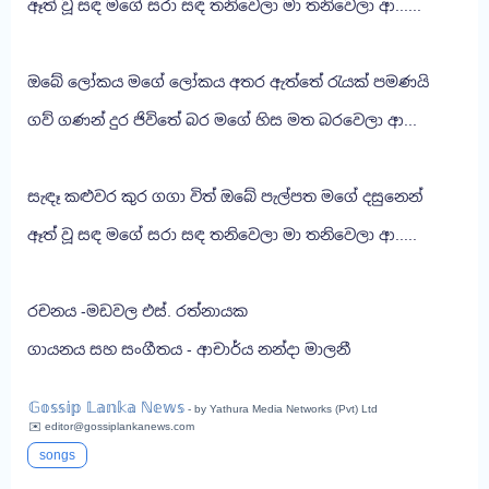
ඈත් වූ සඳ මගේ සරා සඳ තනිවෙලා මා තනිවෙලා ආ......
ඔබේ ලෝකය මගේ ලෝකය අතර ඇත්තේ රැයක් පමණයි
ගව් ගණන් දුර ජිවිතේ බර මගේ හිස මත බරවෙලා ආ...
සැඳෑ කළුවර කුර ගගා විත් ඔබේ පැල්පත මගේ දසුනෙන්
ඈත් වූ සඳ මගේ සරා සඳ තනිවෙලා මා තනිවෙලා ආ.....
රචනය -මඩවල එස්. රත්නායක
ගායනය සහ සංගීතය - ආචාර්ය නන්දා මාලනී
𝔾𝕠𝕤𝕤𝕚𝕡 𝕃𝕒𝕟𝕜𝕒 ℕ𝕖𝕨𝕤
- by Yathura Media Networks (Pvt) Ltd
✉️ editor@gossiplankanews.com
songs