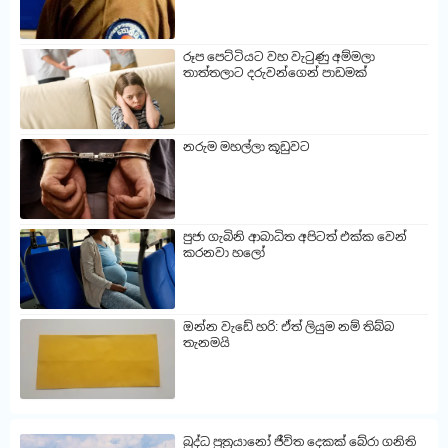
රූප පෙට්ටියට වහ වැටුණු අම්මලා
තාත්තලාට දරුවන්ගෙන් පාඩමක්
නරුම මහල්ලා කූඩුවට
පුජා ගැබිනි ආබාධිත අපිටත් එක්ක වෙන්
කරනවා හලෝ
ඔන්න වැඩේ හරි: ඒත් ලියුම නම් තිබ්බ
තැනමයි
බුද්ධ පුත්‍රයානෝ ජීවිත දෙකක් බේරා ගනිති