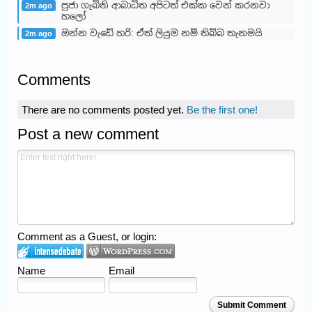
පුජා ගැබිනි ආබාධිත අපිටත් එක්ක වෙන් කරනවා
2m ago
හලෝ
ඔන්න වැඩේ හරි: ඒත් ලියුම නම් තිබ්බ තැනමයි
2m ago
Comments
There are no comments posted yet.
Be the first one!
Post a new comment
Comment as a Guest, or login:
Name
Email
Submit Comment