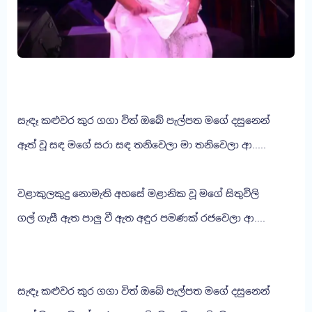
සැඳෑ කළුවර කුර ගගා විත් ඔබේ පැල්පත මගේ දසුනෙන්
ඈත් වූ සඳ මගේ සරා සඳ තනිවෙලා මා තනිවෙලා ආ.....
වළාකුලකුදු නොමැති අහසේ මළානික වූ මගේ සිතුවිලි
ගල් ගැසී ඇත පාලු වී ඇත අඳුර පමණක් රජවෙලා ආ....
සැඳෑ කළුවර කුර ගගා විත් ඔබේ පැල්පත මගේ දසුනෙන්