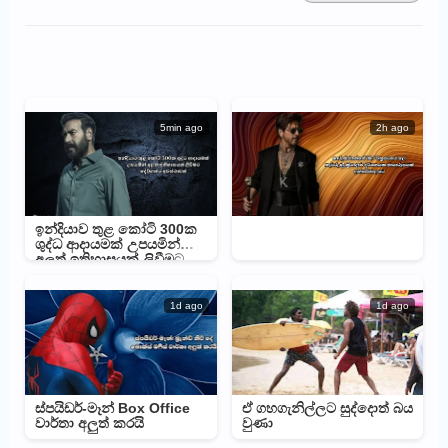
5min ago
2h ago
ඉන්දියාව තුළ කෝටි 300ක
ශුද්ධ ආදායමක් උපයමින්
අලුත් ඉතිහාසයක් ලිවීමට
දේව්ගන්ට අවස්ථාවක්
1d ago
1d ago
ස්පයිඩර්-මෑන් Box Office
ඒ ගහගැනිල්ලට සුද්දොත් බය
වාර්තා අලුත් කරයි
වුණා