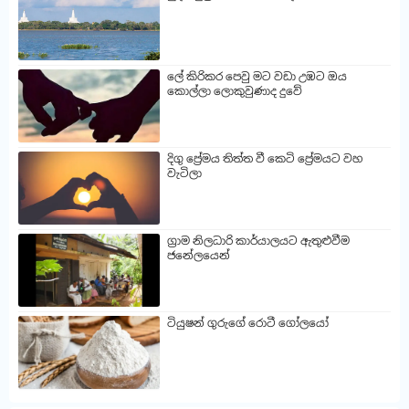
ලේ කිරිකර පෙවු මට වඩා උඹට ඔය
කොල්ලා ලොකුවුණාද දුවේ
දිගු ප්‍රේමය තිත්ත වී කෙටි ප්‍රේමයට වහ
වැටිලා
ග්‍රාම නිලධාරි කාර්යාලයට ඇතුළුවීම
ජනේලයෙන්
ටියුෂන් ගුරුගේ රොටී ගෝලයෝ