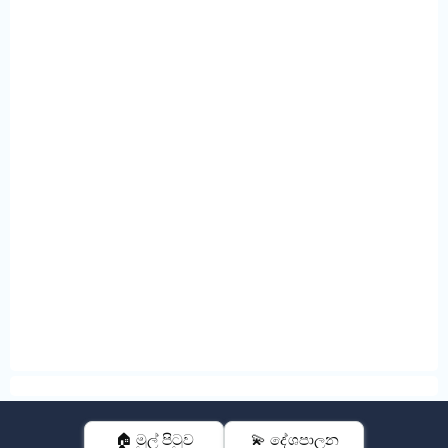
🏠 මුල් පිටුව
💫 දේශපාලන