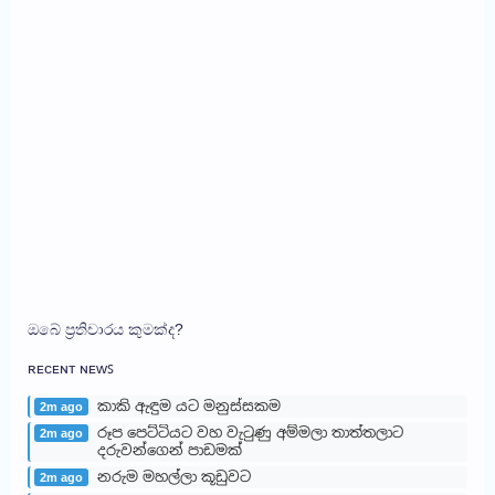
ඔබේ ප්‍රතිචාරය කුමක්ද?
ʀᴇᴄᴇɴᴛ ɴᴇᴡꜱ
කාකි ඇඳුම යට මනුස්සකම
2m ago
රූප පෙට්ටියට වහ වැටුණු අම්මලා තාත්තලාට
2m ago
දරුවන්ගෙන් පාඩමක්
නරුම මහල්ලා කූඩුවට
2m ago