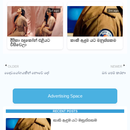
1d ago
2m ago
දීපිකා පදුකෝන් එළියට
කාකි ඇඳුම යට මනුස්සකම
විසිවෙලා
OLDER
NEWER
දෛවයෝගයකින් නොවේ දෝ
ඔබ පෙම් කරනා
Advertising Space
RECENT POSTS
කාකි ඇඳුම යට මනුස්සකම