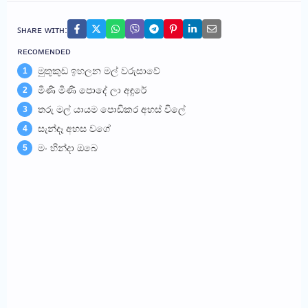
ꜱʜᴀʀᴇ ᴡɪᴛʜ:
ʀᴇᴄᴏᴍᴇɴᴅᴇᴅ
මුතුකුඩ ඉහලන මල් වරුසාවේ
1
මිණි මිණි පොදේ ලා අඳුරේ
2
තරු මල් යායම පොඩිකර අහස් විලේ
3
සැන්දෑ අහස වගේ
4
මං හින්දා ඔබෙ
5