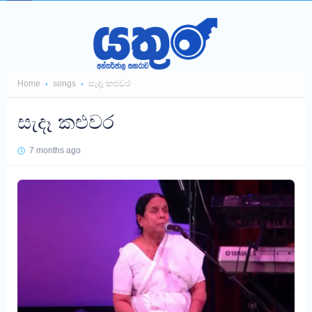
Home
songs
සැදෑ කළුවර
සැදෑ කළුවර
7 months ago