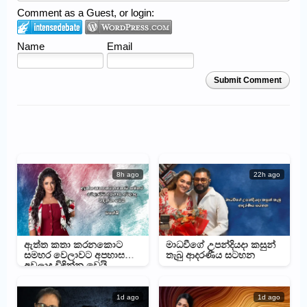
Comment as a Guest, or login:
Name
Email
Submit Comment
8h ago
22h ago
ඇත්ත කතා කරනකොට
මාධවීගේ උපන්දියදා කසුන්
සමහර වෙලාවට අපහාස
තැබු ආදරණීය සටහන
අවලාද විඳින්න වෙයි –
මහේෂිගෙන් සටහනක්
1d ago
1d ago