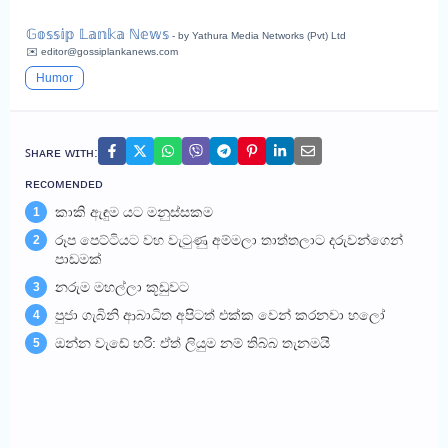
𝔾𝕠𝕤𝕤𝕚𝕡 𝕃𝕒𝕟𝕜𝕒 ℕ𝕖𝕨𝕤
- by Yathura Media Networks (Pvt) Ltd
✉️ editor@gossiplankanews.com
Humor
ꜱʜᴀʀᴇ ᴡɪᴛʜ:
ʀᴇᴄᴏᴍᴇɴᴅᴇᴅ
කාකි ඇඳුම යට මනුස්සකම
1
රූප පෙට්ටියට වහ වැටුණු අම්මලා තාත්තලාට දරුවන්ගෙන්
2
පාඩමක්
නරුම මහල්ලා කූඩුවට
3
පුජා ගැබිනි ආබාධිත අපිටත් එක්ක වෙන් කරනවා හලෝ
4
ඔන්න වැඩේ හරි: ඒත් ලියුම නම් තිබ්බ තැනමයි
5