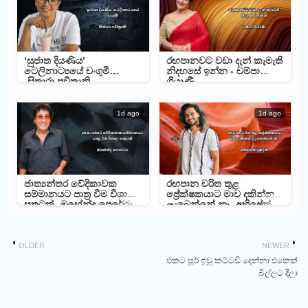
‘සුජාත දියණිය’
රඟපානවට වඩා දැන් කැමැති
ටෙලිනාට්‍යයේ චංගුමී
නිදහසේ ඉන්න - චම්පා
-සිතාරා පවිත්‍රානි
ශ්‍රියාණී
1d ago
1d ago
ජාත්‍යන්තර වේදිකාවක
රඟපාන චරිත තුළ
සම්මානයට පාත්‍ර වීම විශාල
ප්‍රේක්ෂකයාට මාව දකින්න
සතුටක් -මහේන්ද්‍ර පෙරේරා
ලැබෙන්නේ නෑ -අභිෂේක්
ප්‍රමුදිත
OLDER
NEWER
එකට සූර් ඉවූ කට්ටඬි දෙන්නා එකෙක්
බිල්ලට දීලා