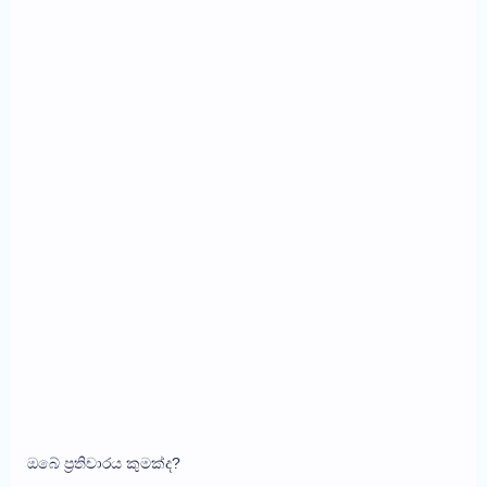
ඔබේ ප්‍රතිචාරය කුමක්ද?