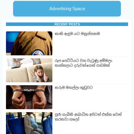
Advertising Space
RECENT POSTS
කාකි ඇඳුම යට මනුස්සකම
රූප පෙට්ටියට වහ වැටුණු අම්මලා
තාත්තලාට දරුවන්ගෙන් පාඩමක්
නරුම මහල්ලා කූඩුවට
පුජා ගැබිනි ආබාධිත අපිටත් එක්ක වෙන්
කරනවා හලෝ