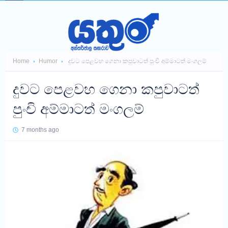
Home
Humor
දුවට පෙළවහ ගෙනා කපුවාටත් පුංචි අම්මාටත් මංගලම්
දුවට පෙළවහ ගෙනා කපුවාටත්
පුංචි අම්මාටත් මංගලම්
7 months ago