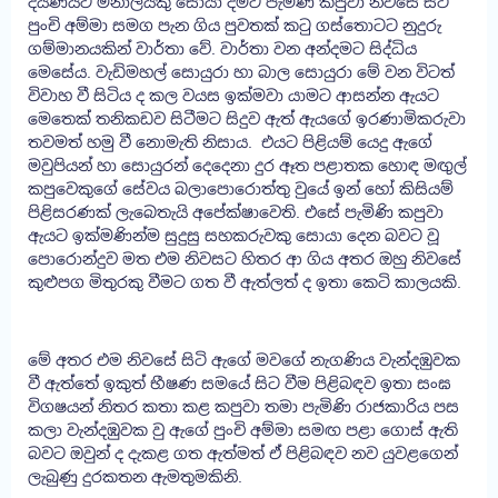
දියණියට මනාලයකු සොයා දීමට පැමිණි කපුවා නිවසේ සිටි
පුංචි අම්මා සමග පැන ගිය පුවතක් කටු ගස්තොටට නුදුරු
ගම්මානයකින් වාර්තා වේ. වාර්තා වන අන්දමට සිද්ධිය
මෙසේය. වැඩිමහල් සොයුරා හා බාල සොයුරා මේ වන විටත්
විවාහ වී සිටිය ද කල වයස ඉක්මවා යාමට ආසන්න ඇයට
මෙතෙක් තනිකඩව සිටීමට සිදුව ඇත් ඇයගේ ඉරණාමිකරුවා
තවමත් හමු වී නොමැති නිසාය. එයට පිළියම් යෙදු ඇගේ
මවුපියන් හා සොයුරන් දෙදෙනා දුර ඈත පළාතක හොඳ මඟුල්
කපුවෙකුගේ සේවය බලාපොරොත්තු වුයේ ඉන් හෝ කිසියම්
පිළිසරණක් ලැබෙතැයි අපේක්ෂාවෙති. එසේ පැමිණි කපුවා
ඇයට ඉක්මණින්ම සුදුසු සහකරුවකු සොයා දෙන බවට වූ
පොරොන්දුව මත එම නිවසට හිතර ආ ගිය අතර ඔහු නිවසේ
කුළුපග මිතුරකු වීමට ගත වී ඇත්ලත් ද ඉතා කෙටි කාලයකි.
මේ අතර එම නිවසේ සිටි ඇගේ මවගේ නැගණිය වැන්දඹුවක
වී ඇත්තේ ඉකුත් භීෂණ සමයේ සිට වීම පිළිබඳව ඉතා සංඝ
විගෂයන් නිතර කතා කළ කපුවා තමා පැමිණි රාජකාරිය පස
කලා වැන්දඹුවක වු ඇගේ පුංචි අම්මා සමඟ පළා ගොස් ඇති
බවට ඔවුන් ද දැකළ ගත ඇත්මත් ඒ පිළිබඳව නව යුවළගෙන්
ලැබුණු දුරකතන ඇමතුමකිනි.