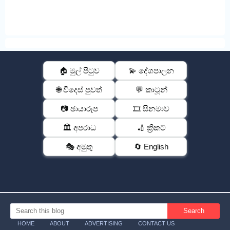
🏠 මුල් පිටුව
💫 දේශපාලන
🌐 විදෙස් පුවත්
💬 කාටූන්
📷 ඡායාරූප
🎞️ සිනමාව
🏛️ අපරාධ
🏏 ක්‍රිකට්
🎭 අමුතු
🔄 English
HOME
ABOUT
ADVERTISING
CONTACT US