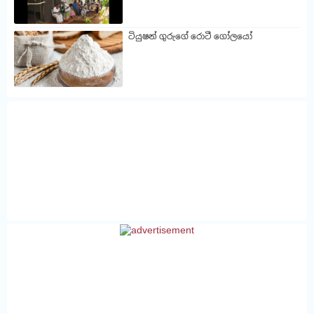
ටියුෂන් ගුරුගේ රොටී ගෝලයෝ