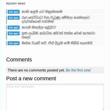
ʀᴇᴄᴇɴᴛ ɴᴇᴡꜱ
කාකි ඇඳුම යට මනුස්සකම
2m ago
රූප පෙට්ටියට වහ වැටුණු අම්මලා තාත්තලාට
2m ago
දරුවන්ගෙන් පාඩමක්
නරුම මහල්ලා කූඩුවට
2m ago
පුජා ගැබිනි ආබාධිත අපිටත් එක්ක වෙන් කරනවා
2m ago
හලෝ
ඔන්න වැඩේ හරි: ඒත් ලියුම නම් තිබ්බ තැනමයි
2m ago
Comments
There are no comments posted yet.
Be the first one!
Post a new comment