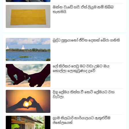
ඔන්න වැඩේ හරි: ඒත් ලියුම නම් තිබ්බ
තැනමයි
බුද්ධ පුත්‍රයානෝ ජීවිත දෙකක් බේරා ගනිති
ලේ කිරිකර පෙවු මට වඩා උඹට ඔය
කොල්ලා ලොකුවුණාද දුවේ
දිගු ප්‍රේමය තිත්ත වී කෙටි ප්‍රේමයට වහ
වැටිලා
ග්‍රාම නිලධාරි කාර්යාලයට ඇතුළුවීම
ජනේලයෙන්