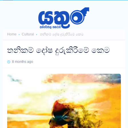
Home
Cultural
තනිකම් දෝෂ දුරුකිරීමේ කෙම
තනිකම් දෝෂ දුරුකිරීමේ කෙම
8 months ago