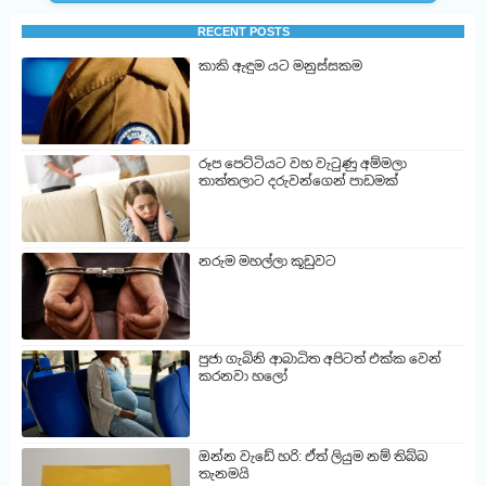
RECENT POSTS
කාකි ඇඳුම යට මනුස්සකම
රූප පෙට්ටියට වහ වැටුණු අම්මලා
තාත්තලාට දරුවන්ගෙන් පාඩමක්
නරුම මහල්ලා කූඩුවට
පුජා ගැබිනි ආබාධිත අපිටත් එක්ක වෙන්
කරනවා හලෝ
ඔන්න වැඩේ හරි: ඒත් ලියුම නම් තිබ්බ
තැනමයි