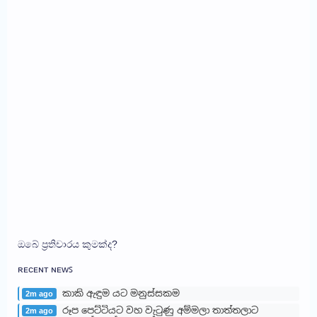
ඔබේ ප්‍රතිචාරය කුමක්ද?
ʀᴇᴄᴇɴᴛ ɴᴇᴡꜱ
කාකි ඇඳුම යට මනුස්සකම
2m ago
රූප පෙට්ටියට වහ වැටුණු අම්මලා තාත්තලාට
2m ago