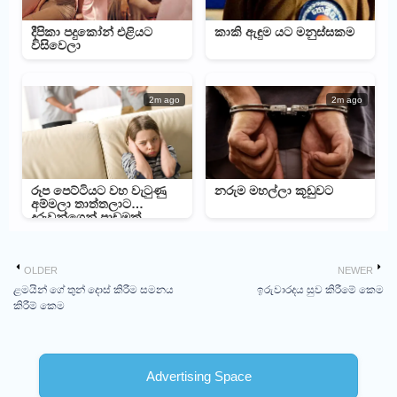
දීපිකා පදුකෝන් එළියට
කාකි ඇඳුම යට මනුස්සකම
විසිවෙලා
2m ago
2m ago
රූප පෙට්ටියට වහ වැටුණු
නරුම මහල්ලා කූඩුවට
අම්මලා තාත්තලාට
දරුවන්ගෙන් පාඩමක්
OLDER
NEWER
ළමයින් ගේ තුන් දොස් කිරීම සමනය
ඉරුවාරදය සුව කිරීමේ කෙම
කිරීම් කෙම
Advertising Space