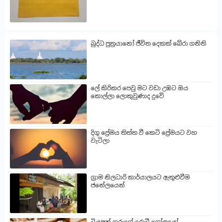
බුද්ධ පුත්‍රයානෝ ජීවිත දෙකක් බේරා ගනිති
ලේ කිරිකර පෙවු මට වඩා උඹට ඔය
කොල්ලා ලොකුවුණාද දුවේ
දිගු ප්‍රේමය තිත්ත වී කෙටි ප්‍රේමයට වහ
වැටිලා
ග්‍රාම නිලධාරි කාර්යාලයට ඇතුළුවීම
ජනේලයෙන්
ටියුෂන් ගුරුගේ රොටී ගෝලයෝ