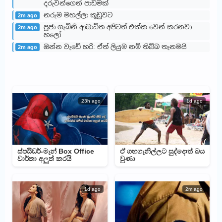
දරුවන්ගෙන් පාඩමක්
නරුම මහල්ලා කූඩුවට
2m ago
පුජා ගැබිනි ආබාධිත අපිටත් එක්ක වෙන් කරනවා
2m ago
හලෝ
ඔන්න වැඩේ හරි: ඒත් ලියුම නම් තිබ්බ තැනමයි
2m ago
23h ago
1d ago
ස්පයිඩර්-මෑන් Box Office
ඒ ගහගැනිල්ලට සුද්දොත් බය
වාර්තා අලුත් කරයි
වුණා
1d ago
2m ago