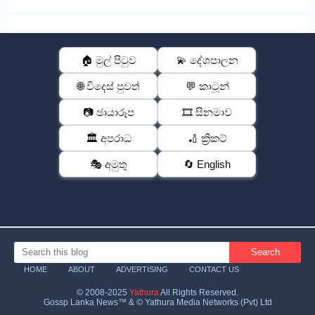
🏠 මුල් පිටුව
💫 දේශපාලන
🌐 විදෙස් පුවත්
💬 කාටූන්
📷 ඡායාරූප
🎞️ සිනමාව
🏛️ අපරාධ
🏏 ක්‍රිකට්
🎭 අමුතු
🔄 English
HOME
ABOUT
ADVERTISING
CONTACT US
© 2008-2025
Yathura
All Rights Reserved.
Gossp Lanka News™ & © Yathura Media Networks (Pvt) Ltd