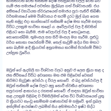
කාන්තාවන් වෙත තනිකම් දෝෂ පහසුවෙන් එල්ල වෙන බව
ගැමි ජන සමාජයේ පවත්නා මුල්බැස ගත් විශ්වාසයකි. එය
අතීතයේ ව්‍යාධියක ස්වරූපයෙන් සමාජය පුරා පැතිරී තිබිණි.
වර්තමානයේ මෙම විශ්වාසය එ තරම් දුරට මුල් බැස ගෙන
තැති නමුදු එදා කාන්තාවෝ තනිකම් දෝෂ මඟ හැරීම සඳහා
විවිධ උපක්‍රම භාවිතා කළෝ ය. අවේලාවල් වල දී නිවසින්
එළියට නො බැසීම, ජාම වෙලාවල් වල දී තොටුපොළ,
සොහොන්බිම, තුමංසල සහ සිවි මංසල මග හැරීම, පුළුටු
වර්ග නොකා පරෙස්සම් වීම, තෙල් කැවුම් ආදිය පිස මඟට
නො බැසීම ආදී ක්‍රියාවන් අනුගමනය කරමින් පිරස්සම් වීමට
උත්සුක වුවේය.
ඔවුන් ගේ ඇදහිලි හා විශ්වාස වලට අනුව එ ලෙස ක්‍රියා කළ ද
ජන ජීවිතයේ විවිධ අවශ්‍යතා මත එම පිළිවෙත් වෙනස්
කිරිමට සිදුවුණ අවස්ථා ද විරල නොවේ. එ බදු අවස්ථාවල දී
ඔවුන් තනිකම් දෝෂ වලට අසු නොවී ස්වකීය අවශ්‍යතා
සපුරාගත් ආකාරය ද රහසක් නොවේ. ඒ සඳහා ඔවුන් භාවිතා
කළ උපක්‍රම පිළිබඳ ව විමසිලිමත් වෙන විට විශ්වාසයෙන් යුතු
ව ක්‍රියාවට නැංවූ කෙම්කම ගණනාවක් ම හමුවේ. ඉන් ප්‍රබල
අන්දමින් ආරක්ෂාව ලබමින් සිය අභිමතාර්ථ ඉෂ්ට සිද්ධ