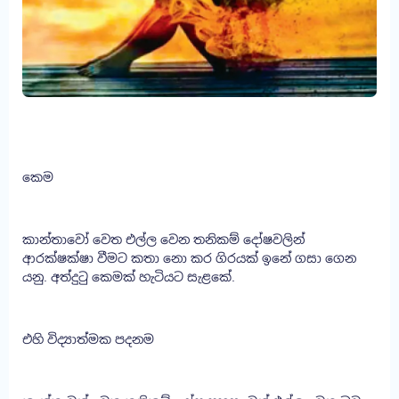
කෙම
කාන්තාවෝ වෙත එල්ල වෙන තනිකම් දෝෂවලින්
ආරක්ෂක්ෂා වීමට කතා නො කර ගිරයක් ඉනේ ගසා ගෙන
යනු. අත්දුටු කෙමක් හැටියට සැළකේ.
එහි විද්‍යාත්මක පදනම