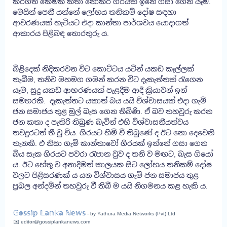
කරගත් කෙමකි කතා නොකර ගිරයක් ඉනේ ගසා ගෙන යෑම.
මෙයින් පෙනී යන්නේ ලෝහය තනිකම් දෝෂ සඳහා
ආවරණයක් හැටියට එදා කාන්තා පාර්ශවය යොදාගත්
ආකාරය පිළිබඳ තොරතුරු ය.
බිළිදෙක් නිදිකරවන විට කොට්ටය යටින් යකඩ කෑල්ලක්
තැබීම, තනිව මහමග ගමන් කරන විට දෑකැත්තක් රැගෙන
යෑම, සුදු යකඩ ආභරණයක් පැළදීම ආදී ක්‍රියාවන් ඉන්
සමහරකි. දෑකැත්තට යකාත් බය යයි විශ්වාසයක් එදා ගැමි
ජන සමාජය තුළ මුල් බැස ගෙන තිබිණි. ඒ බව තහවුරු කරන
ජන කතා ද පැතිරි තිබුණ බැවින් එහි විශ්වාසනීයත්වය
තවදුරටත් තී වු විය. ගිරයට හිමි වී තිබුණේ ද ඊට නො දෙවෙනි
තැනකි. එ නිසා ගැමි කාන්තාවෝ ගිරයක් ඉන්නේ ගසා ගෙන
බිය සැක ගිරයට පවරා රැපාන වුව ද තනි ව මඟට, බැස ගියෝ
ය. ඊට හේතු ව අනාදිමත් කාලයක සිට ලෝහය තනිකම් දෝෂ
වලට පිළිසරණක් ය යන විශ්වාසය ගැමි ජන සමාජය තුළ
ප්‍රබල අන්දමින් තහවුරු වී තිබී ම යයි නිගමනය කළ හැකි ය.
𝔾𝕠𝕤𝕤𝕚𝕡 𝕃𝕒𝕟𝕜𝕒 ℕ𝕖𝕨𝕤
- by Yathura Media Networks (Pvt) Ltd
✉️ editor@gossiplankanews.com