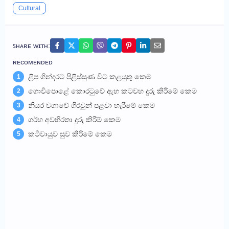
Cultural
ꜱʜᴀʀᴇ ᴡɪᴛʜ:
ʀᴇᴄᴏᴍᴇɴᴅᴇᴅ
ළිප ගින්දරට පිළිස්සුණ විට කළයුතු කෙම
1
ගොවිපොළේ කොරටුවේ ඇහ කටවහ දුරු කිරීමේ කෙම
2
නියර වගාවේ ගිරවුන් පළවා හැරිමේ කෙම
3
ගර්භ අවහිරතා දුරු කිරීම් කෙම
4
කටීවායුව සුව කිරීමේ කෙම
5