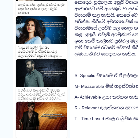
නොදෙයි. පුද්ගලයා අනුව ව්‍යායා
කෑම කන්න දක්ෂ වුණාට කෑම
ආකාරයට යම් අයෙකුට හෘදයා
හදන්න දක්ෂ නැහැ - දිලුෂී
හංසිකා
ව්‍යායාම් කළ හැකියි. කෙසේ ව
පරීක්ෂා කිරීමේ අවශ්‍යතාවක් න
ව්‍යායාමයේ උපරිම පල නෙළා ග
කළ යුතුයි. එවැනි අරමුණක් නොමැ
ඉතා කෙටි කාලීනව ප්‍රතිඵල බල
නම් ව්‍යායාම් රටාවේ වෙනස් කිරී
‘ඉදයන් මුරලි’ දින 26
පෙට්ටගම් වාර්තා: කායාදු
ලබාගැනීමට යොදාගත හැකිය.
ලොහාර්ගේ දෙවන ඉහළම
ආදායම් ලැබූ චිත්‍රපටය බවට
පත්වෙයි
S- Specific ව්‍යායාම ඒ ඒ පුද්ග
M- Measurable මින් හඳුන්වන්
ඉන්දියාව තුළ කෝටි 300ක
ශුද්ධ ආදායමක් උපයමින් අලුත්
A- Achievable ළගා කරගත හැකි 
ඉතිහාසයක් ලිවීමට දේව්ගන්ට
අවස්ථාවක්
R - Relevant ඉලක්කගත අවශ්‍
T - Time based කාල රාමුවක 