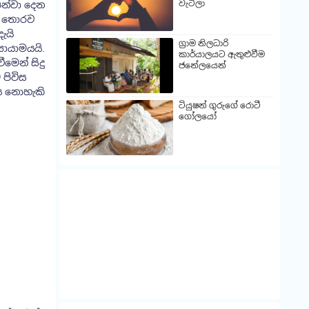
වැටිලා
පෙන්වා දෙන
් තොරව
ැයි
ග්‍රාම නිලධාරි
‍යායාමයයි.
කාර්යාලයට ඇතුළුවීම
මෙන් සිදු
ජනේලයෙන්
 පිවිස
ිය නොහැකි
ටියුෂන් ගුරුගේ රොටී
ගෝලයෝ