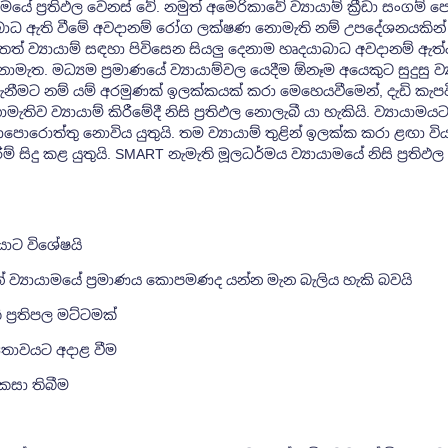
මයේ ප්‍රතිඵල වෙනස් වේ. නමුත් අමෙරිකාවේ ව්‍යායාම් ක්‍රීඩා සංගම් 
බාධ ඇති වීමේ අවදානම් රෝග ලක්ෂණ නොමැති නම් උපදේශනයකින
ෙතත් ව්‍යායාම් සඳහා පිවිසෙන සියලු දෙනාම හෘදයාබාධ අවදානම් ඇත්ද
ොමැත. මධ්‍යම ප්‍රමාණයේ ව්‍යායාම්වල යෙදීම ඕනෑම අයෙකුට සුදුසු ව්
ැනීමට නම් යම් අරමුණක් ඉලක්කයක් කරා මෙහෙයවීමෙන්, දැඩි කැපවී
තිව ව්‍යායාම් කිරීමේදී නිසි ප්‍රතිඵල නොලැබී යා හැකියි. ව්‍යායාමයට
ාපොරොත්තු නොවිය යුතුයි. තම ව්‍යායාම් තුළින් ඉලක්ක කරා ළඟා ව
ම් සිදු කළ යුතුයි. SMART නැමැති මූලධර්මය ව්‍යායාමයේ නිසි ප්‍රතිඵල
ලයාට විශේෂයි
නේ ව්‍යායාමයේ ප්‍රමාණය කොපමණද යන්න මැන බැලිය හැකි බවයි
ප්‍රතිපල මට්ටමක්
යතාවයට අදාළ වීම
සකසා තිබීම