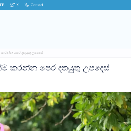
FB
X
Contact
්ම කරන්න පෙර දතයුතු උපදෙස්
ින්ම කරන්න පෙර දතයුතු උපදෙස්