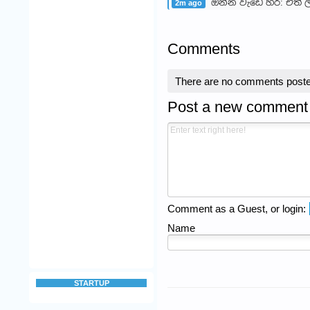
ඔන්න වැඩේ හරි: ඒත් ල
2m ago
Comments
There are no comments poste
Post a new comment
Comment as a Guest, or login:
Name
STARTUP