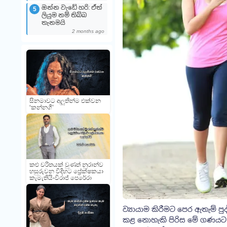
ඔන්න වැඩේ හරි: ඒත්
5
ලියුම නම් තිබ්බ
තැනමයි
2 months ago
සිනමාවට අලුතින්ම එක්වන
‘කන්නගී’
කළු චරිතයක් වුණත් නුරාන්ව
හසුරුවන විදිහට ප්‍රේක්ෂකයා
කැමැතියි-විරාජ් පෙරේරා
ව්‍යායාම කිරීමට පෙර ඇතැම් 
කළ නොහැකි පිරිස මේ ගණයට අ