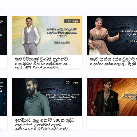
go
14h ago
කළු චරිතයක් වුණත් නුරාන්ව
කෑම කන්න දක්ෂ වුණාට
හසුරුවන විදිහට ප්‍රේක්ෂකයා
හදන්න දක්ෂ නැහැ - දිලුෂී
කැමැතියි-විරාජ් පෙරේරා
go
20h ago
ඉන්දියාව තුළ කෝටි 300ක ශුද්ධ
වන
ආදායමක් උපයමින් අලුත්
වට
ඉතිහාසයක් ලිවීමට දේව්ගන්ට
අවස්ථාවක්