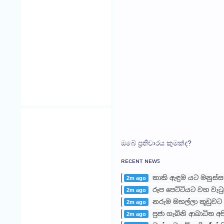
ඔබේ ප්‍රතිචාරය කුමක්ද?
ʀᴇᴄᴇɴᴛ ɴᴇᴡꜱ
කාකි ඇඳුම යට මනුස්
2m ago
රූප පෙට්ටියට වහ වැට
2m ago
නරුම මහල්ලා කූඩුවට
2m ago
පුජා ගැබිනි ආබාධිත 
2m ago