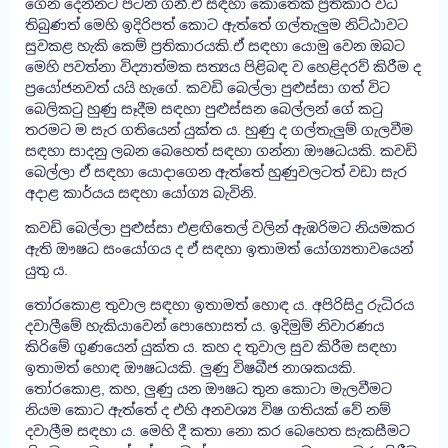
ගෙන දෙන්නට පටන් ගනී.ඒ සඳහා කොතෙක් ප්‍රතිකාර විධි
තිබුණත් මෙහි ඉදිරිපත් කොට ඇත්තේ ගල්තැලුම නිට්ඨාවට
සුවකළ හැකි කෙම් ප්‍රතිකාරයකි.ඒ සඳහා යොමු වෙන ඔබට
මෙහි පවත්නා විද්‍යාත්මක සත්‍යය පිළිබඳ ව හෙළිදරව් කිරීම ද
ප්‍රයෝජනවත් යයි හැගේ. කවඩි බෙල්ලා පුළුස්සා ගත් විට
බෙලිකටු හුණු සෑදීම සඳහා පුළුස්සන බෙල්ලන් ගේ කටු
තරමට ම සැර ගතියෙන් යුක්ත ය. හුණු ද ගල්තැලුම් ගැලවීම
සඳහා සාදනු ලබන බෙහෙත් සඳහා ගන්නා ඖෂධයකි. කවඩි
බෙල්ලා ඒ සඳහා යොදාගෙන ඇත්තේ හුණුවලටත් වඩා සැර
අදාළ කාර්යය සඳහා යෝග්‍ය බැවිනි.
කවඩි බෙල්ලා පුළුස්සා එළඟිතෙල් වලින් ඇඹරිමට නියමකර
ඇති ඖෂධ සංයෝගය ද ඒ සඳහා ඉතාමත් යෝග්‍යතාවයෙන්
යුතු ය.
තෝරකොළ තුවාල සඳහා ඉතාමත් හොඳ ය. අපිරිසිදු රුධිරය
දවාලීමේ හැකියාවෙන් පොහොසත් ය. ඉදිමුම් නිවාරණය
කිරිමේ ගුණයෙන් යුක්ත ය. කහ ද තුවාල සුව කිරීම සඳහා
ඉතාමත් හොඳ ඖෂධයකි. ලුණු විෂබීජ නාශකයකි.
තෝරකොළ, කහ, ලුණු යන ඖෂධ තුන කොටා මැලවීමට
නියම කොට ඇත්තේ ද එහි අනවශ්‍ය විෂ ගතියක් වේ නම්
දවාලීම සඳහා ය. මෙහි දී කතා නො කර බෙහෙත සැකසීමට