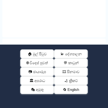
🏠 මුල් පිටුව
💫 දේශපාලන
🌐 විදෙස් පුවත්
💬 කාටූන්
📷 ඡායාරූප
🎞️ සිනමාව
🏛️ අපරාධ
🏏 ක්‍රිකට්
🎭 අමුතු
🔄 English