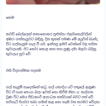
කෙම
කවඩි බෙල්ලෙක් කතානොකර පුළුස්සා එළගිතෙල්වලින්
අඹරා ගත්තැලුවට බඳිනු. දින තුනක් පමණ මේ අයුරින් බැන්ද
විට ගල්තැලුම ගැල වී යයි. ඉන්පසු ඉතිරි වෙන්නේ වළ සහිත
තුවාලයකි. ඊට තෝර කොළ කහ සහ ලුණු දමා මළවා බදිනු.
තුවාලය සුව වේ.
එහි විද්‍යාත්මක පදනම
ගල් තැලුම් සෑදෙන්නේ කටු, ගල් යනාදිය යටි පතුලේ ඇනුණ
විට ඒ ගැන සොයා බලා ඉවත් නො කිරීම නිසා ය. කල්ගත
වුණ විට මෙය පීඩාකාරී ආසාධන තත්වයක් බවට පත් වේ.
හරිහැටි පියවර තබා ගමන් කළ නො හැකි වන තරමට වේදනා